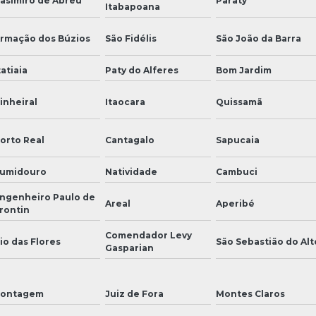
asimiro de Abreu
Paraty
Itabapoana
rmação dos Búzios
São Fidélis
São João da Barra
tatiaia
Paty do Alferes
Bom Jardim
inheiral
Itaocara
Quissamã
orto Real
Cantagalo
Sapucaia
umidouro
Natividade
Cambuci
ngenheiro Paulo de
Areal
Aperibé
rontin
Comendador Levy
io das Flores
São Sebastião do Alt
Gasparian
ontagem
Juiz de Fora
Montes Claros