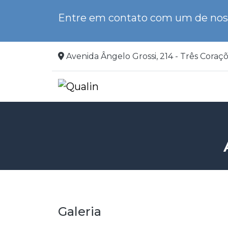
Entre em contato com um de noss
Avenida Ângelo Grossi, 214 - Três Coraç
Galeria