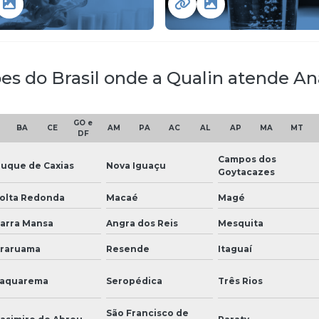
ões do Brasil onde a Qualin atende An
GO e
BA
CE
AM
PA
AC
AL
AP
MA
MT
DF
Campos dos
uque de Caxias
Nova Iguaçu
Goytacazes
olta Redonda
Macaé
Magé
arra Mansa
Angra dos Reis
Mesquita
raruama
Resende
Itaguaí
aquarema
Seropédica
Três Rios
São Francisco de