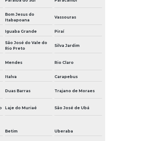
Paraíba do Sul
Paracambi
Bom Jesus do
Vassouras
Itabapoana
Iguaba Grande
Piraí
São José do Vale do
Silva Jardim
Rio Preto
Mendes
Rio Claro
Italva
Carapebus
Duas Barras
Trajano de Moraes
o
Laje do Muriaé
São José de Ubá
Betim
Uberaba