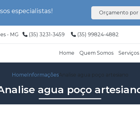
os especialistas!
Orçamento por 
ões - MG
(35) 3231-3459
(35) 99824-4882
Home
Quem Somos
Serviços
Home
Informações
Analise agua poço artesiano
Analise agua poço artesian