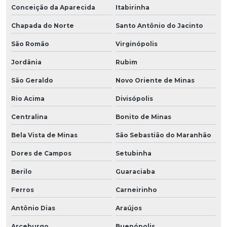
Conceição da Aparecida
Itabirinha
Chapada do Norte
Santo Antônio do Jacinto
São Romão
Virginópolis
Jordânia
Rubim
São Geraldo
Novo Oriente de Minas
Rio Acima
Divisópolis
Centralina
Bonito de Minas
Bela Vista de Minas
São Sebastião do Maranhão
Dores de Campos
Setubinha
Berilo
Guaraciaba
Ferros
Carneirinho
Antônio Dias
Araújos
Arceburgo
Buenópolis