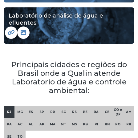
Laboratório de análise de água e
efluentes
Principais cidades e regiões do
Brasil onde a Qualin atende
Laboratorio de água e controle
ambiental:
GO e
RJ
MG
ES
SP
PR
SC
RS
PE
BA
CE
AM
DF
PA
AC
AL
AP
MA
MT
MS
PB
PI
RN
RO
RR
SE
TO