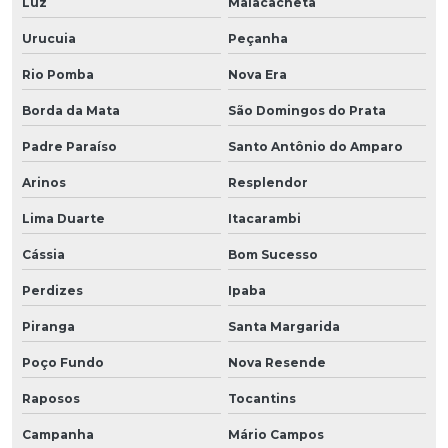
Luz
Malacacheta
Urucuia
Peçanha
Rio Pomba
Nova Era
Borda da Mata
São Domingos do Prata
Padre Paraíso
Santo Antônio do Amparo
Arinos
Resplendor
Lima Duarte
Itacarambi
Cássia
Bom Sucesso
Perdizes
Ipaba
Piranga
Santa Margarida
Poço Fundo
Nova Resende
Raposos
Tocantins
Campanha
Mário Campos