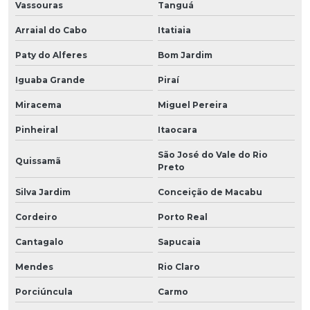
Vassouras
Tanguá
Arraial do Cabo
Itatiaia
Paty do Alferes
Bom Jardim
Iguaba Grande
Piraí
Miracema
Miguel Pereira
Pinheiral
Itaocara
São José do Vale do Rio
Quissamã
Preto
Silva Jardim
Conceição de Macabu
Cordeiro
Porto Real
Cantagalo
Sapucaia
Mendes
Rio Claro
Porciúncula
Carmo