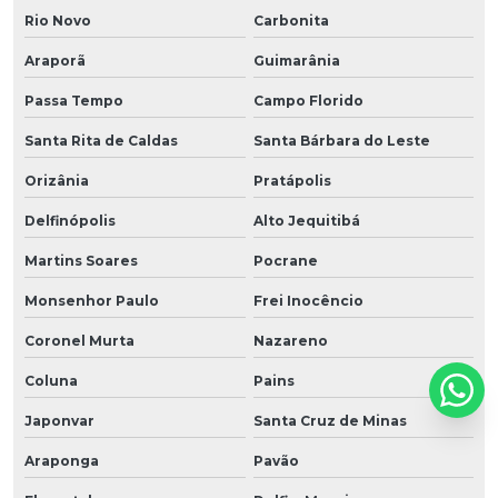
Rio Novo
Carbonita
Araporã
Guimarânia
Passa Tempo
Campo Florido
Santa Rita de Caldas
Santa Bárbara do Leste
Orizânia
Pratápolis
Delfinópolis
Alto Jequitibá
Martins Soares
Pocrane
Monsenhor Paulo
Frei Inocêncio
Coronel Murta
Nazareno
Coluna
Pains
Japonvar
Santa Cruz de Minas
Araponga
Pavão