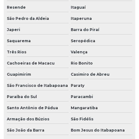
Resende
Itaguaí
São Pedro da Aldeia
Itaperuna
Japeri
Barra do Piraí
Saquarema
Seropédica
Três Rios
Valença
Cachoeiras de Macacu
Rio Bonito
Guapimirim
Casimiro de Abreu
São Francisco de Itabapoana
Paraty
Paraíba do Sul
Paracambi
Santo Antônio de Pádua
Mangaratiba
Armação dos Búzios
São Fidélis
São João da Barra
Bom Jesus do Itabapoana