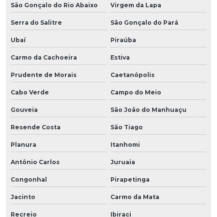
São Gonçalo do Rio Abaixo
Virgem da Lapa
Serra do Salitre
São Gonçalo do Pará
Ubaí
Piraúba
Carmo da Cachoeira
Estiva
Prudente de Morais
Caetanópolis
Cabo Verde
Campo do Meio
Gouveia
São João do Manhuaçu
Resende Costa
São Tiago
Planura
Itanhomi
Antônio Carlos
Juruaia
Congonhal
Pirapetinga
Jacinto
Carmo da Mata
Recreio
Ibiraci