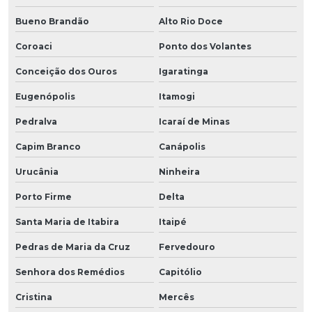
Bueno Brandão
Alto Rio Doce
Coroaci
Ponto dos Volantes
Conceição dos Ouros
Igaratinga
Eugenópolis
Itamogi
Pedralva
Icaraí de Minas
Capim Branco
Canápolis
Urucânia
Ninheira
Porto Firme
Delta
Santa Maria de Itabira
Itaipé
Pedras de Maria da Cruz
Fervedouro
Senhora dos Remédios
Capitólio
Cristina
Mercês