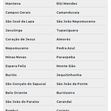
Mantena
Elói Mendes
Campos Gerais
Camanducaia
São José da Lapa
São João Nepomuceno
Jacutinga
Tupaciguara
Coração de Jesus
Aimorés
Nepomuceno
Pedra Azul
Minas Novas
Paraopeba
Espera Feliz
Monte Sião
Buritis
Jequitinhonha
São Gonçalo do Sapucaí
São João da Ponte
Belo Oriente
Buritizeiro
São João do Paraíso
Carandaí
Bambuí
Corinto