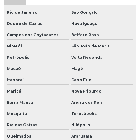
Rio de Janeiro
São Gonçalo
Duque de Caxias
Nova Iguaçu
Campos dos Goytacazes
Belford Roxo
Niterói
São João de Meriti
Petrópolis
Volta Redonda
Macaé
Magé
Itaboraí
Cabo Frio
Maricá
Nova Friburgo
Barra Mansa
Angra dos Reis
Mesquita
Teresópolis
Rio das Ostras
Nilópolis
Queimados
Araruama