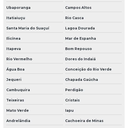
Ubaporanga
Campos Altos
Itatiaiuçu
Rio Casca
Santa Maria do Suaçuí
Lagoa Dourada
Ilicínea
Mar de Espanha
Itapeva
Bom Repouso
Rio Vermelho
Dores do Indaiá
Água Boa
Conceição do Rio Verde
Jequeri
Chapada Gaúcha
Cambuquira
Perdigão
Teixeiras
Cristais
Mato Verde
Iapu
Andrelândia
Cachoeira de Minas