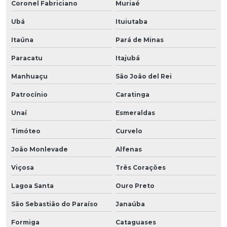
Coronel Fabriciano
Muriaé
Ubá
Ituiutaba
Itaúna
Pará de Minas
Paracatu
Itajubá
Manhuaçu
São João del Rei
Patrocínio
Caratinga
Unaí
Esmeraldas
Timóteo
Curvelo
João Monlevade
Alfenas
Viçosa
Três Corações
Lagoa Santa
Ouro Preto
São Sebastião do Paraíso
Janaúba
Formiga
Cataguases