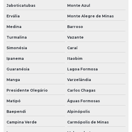
Jaboticatubas
Monte Azul
Ervália
Monte Alegre de Minas
Medina
Barroso
Turmalina
Vazante
Simonésia
Caraí
Ipanema
Itaobim
Guaranésia
Lagoa Formosa
Manga
Varzelândia
Presidente Olegário
Carlos Chagas
Matipó
Águas Formosas
Baependi
Alpinópolis
Campina Verde
Carmópolis de Minas