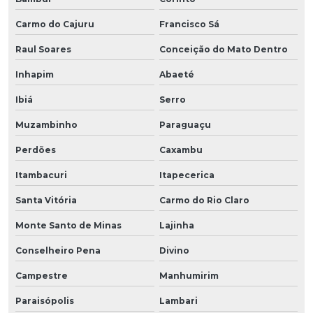
Carmo do Cajuru
Francisco Sá
Raul Soares
Conceição do Mato Dentro
Inhapim
Abaeté
Ibiá
Serro
Muzambinho
Paraguaçu
Perdões
Caxambu
Itambacuri
Itapecerica
Santa Vitória
Carmo do Rio Claro
Monte Santo de Minas
Lajinha
Conselheiro Pena
Divino
Campestre
Manhumirim
Paraisópolis
Lambari