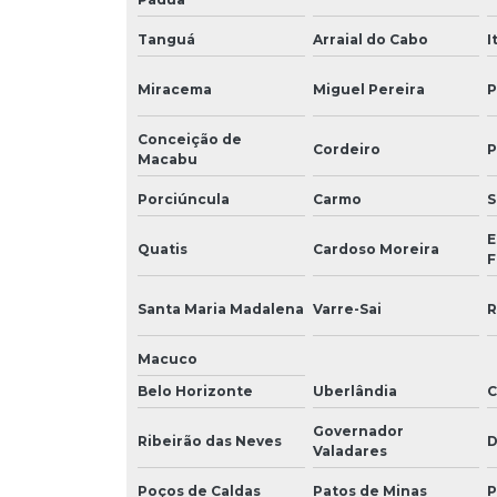
Tanguá
Arraial do Cabo
I
Miracema
Miguel Pereira
P
Conceição de
Cordeiro
P
Macabu
Porciúncula
Carmo
S
E
Quatis
Cardoso Moreira
F
Santa Maria Madalena
Varre-Sai
R
Macuco
Belo Horizonte
Uberlândia
C
Governador
Ribeirão das Neves
D
Valadares
Poços de Caldas
Patos de Minas
P