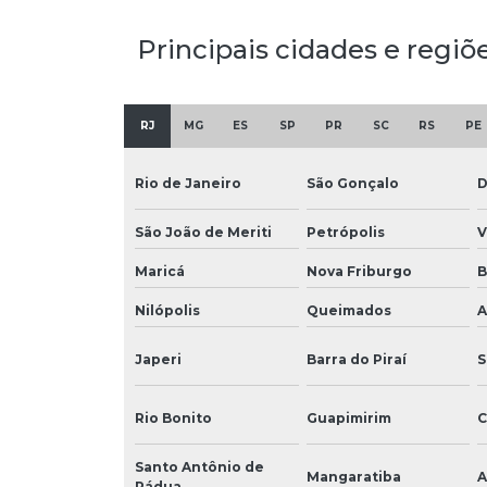
Principais cidades e regiõ
RJ
MG
ES
SP
PR
SC
RS
PE
Rio de Janeiro
São Gonçalo
D
São João de Meriti
Petrópolis
V
Maricá
Nova Friburgo
B
Nilópolis
Queimados
A
Japeri
Barra do Piraí
S
Rio Bonito
Guapimirim
C
Santo Antônio de
Mangaratiba
A
Pádua