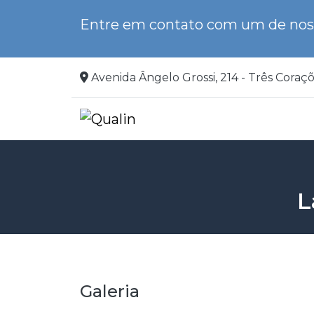
Entre em contato com um de noss
Avenida Ângelo Grossi, 214 - Três Coraç
L
Galeria