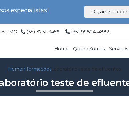
os especialistas!
Orçamento por 
ões - MG
(35) 3231-3459
(35) 99824-4882
Home
Quem Somos
Serviços
Home
Informações
Laboratório teste de efluentes
aboratório teste de efluent