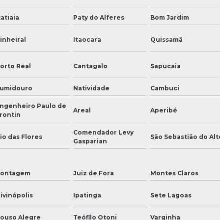
tatiaia
Paty do Alferes
Bom Jardim
inheiral
Itaocara
Quissamã
orto Real
Cantagalo
Sapucaia
umidouro
Natividade
Cambuci
ngenheiro Paulo de
Areal
Aperibé
rontin
Comendador Levy
io das Flores
São Sebastião do Alt
Gasparian
ontagem
Juiz de Fora
Montes Claros
ivinópolis
Ipatinga
Sete Lagoas
ouso Alegre
Teófilo Otoni
Varginha