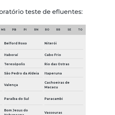
ratório teste de efluentes:
MS
PB
PI
RN
RO
RR
SE
TO
Belford Roxo
Niterói
Itaboraí
Cabo Frio
Teresópolis
Rio das Ostras
São Pedro da Aldeia
Itaperuna
Cachoeiras de
Valença
Macacu
Paraíba do Sul
Paracambi
Bom Jesus do
Vassouras
Itabapoana