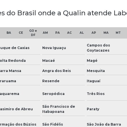
es do Brasil onde a Qualin atende Labo
GO e
BA
CE
AM
PA
AC
AL
AP
MA
MT
DF
Campos dos
uque de Caxias
Nova Iguaçu
Goytacazes
olta Redonda
Macaé
Magé
arra Mansa
Angra dos Reis
Mesquita
raruama
Resende
Itaguaí
aquarema
Seropédica
Três Rios
São Francisco de
asimiro de Abreu
Paraty
Itabapoana
rmação dos Búzios
São Fidélis
São João da Barra