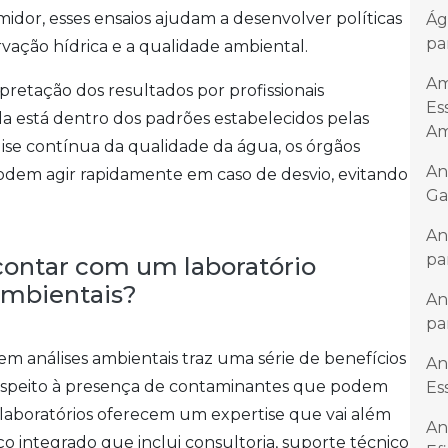
dor, esses ensaios ajudam a desenvolver políticas
Ág
pa
rvação hídrica e a qualidade ambiental.
Am
rpretação dos resultados por profissionais
Es
da está dentro dos padrões estabelecidos pelas
Am
ise contínua da qualidade da água, os órgãos
An
odem agir rapidamente em caso de desvio, evitando
Ga
An
pa
 contar com um laboratório
ambientais?
An
pa
m análises ambientais traz uma série de benefícios
An
 respeito à presença de contaminantes que podem
Es
laboratórios oferecem um expertise que vai além
An
ço integrado que inclui consultoria, suporte técnico