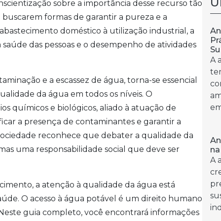
Ú
ientização sobre a importância desse recurso tão
 buscarem formas de garantir a pureza e a
An
astecimento doméstico à utilização industrial, a
Pr
 saúde das pessoas e o desempenho de atividades
Su
A 
te
minação e a escassez de água, torna-se essencial
co
alidade da água em todos os níveis. O
am
em
s químicos e biológicos, aliado à atuação de
ificar a presença de contaminantes e garantir a
sociedade reconhece que debater a qualidade da
An
mas uma responsabilidade social que deve ser
na
A 
cr
pr
cimento, a atenção à qualidade da água está
su
saúde. O acesso à água potável é um direito humano
ind
. Neste guia completo, você encontrará informações