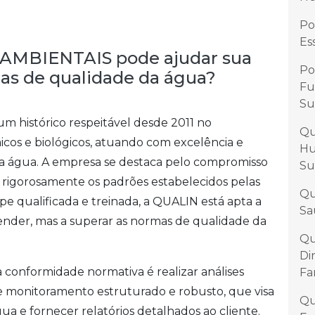
Po
Es
AMBIENTAIS pode ajudar sua
Po
as de qualidade da água?
Fu
Su
 histórico respeitável desde 2011 no
Qu
icos e biológicos, atuando com excelência e
Hu
 da água. A empresa se destaca pelo compromisso
Su
rigorosamente os padrões estabelecidos pelas
Qu
 qualificada e treinada, a QUALIN está apta a
Sa
tender, mas a superar as normas de qualidade da
Qu
Di
a conformidade normativa é realizar análises
Fa
 monitoramento estruturado e robusto, que visa
Qu
a e fornecer relatórios detalhados ao cliente.