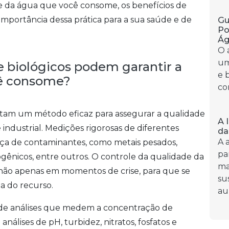
de da água que você consome, os benefícios de
a importância dessa prática para a sua saúde e de
Gu
Po
Á
O 
um
 biológicos podem garantir a
e 
cê consome?
co
entam um método eficaz para assegurar a qualidade
A 
dustrial. Medições rigorosas de diferentes
da
A 
nça de contaminantes, como metais pesados,
pa
ênicos, entre outros. O controle da qualidade da
ma
 não apenas em momentos de crise, para que se
su
ça do recurso.
au
 de análises que medem a concentração de
 análises de pH, turbidez, nitratos, fosfatos e