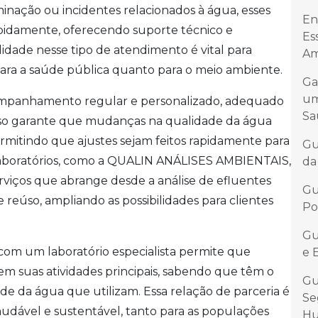
inação ou incidentes relacionados à água, esses
En
rapidamente, oferecendo suporte técnico e
Es
ilidade nesse tipo de atendimento é vital para
Am
ara a saúde pública quanto para o meio ambiente.
Ga
um
ompanhamento regular e personalizado, adequado
Sa
 Isso garante que mudanças na qualidade da água
mitindo que ajustes sejam feitos rapidamente para
Gu
s laboratórios, como a QUALIN ANÁLISES AMBIENTAIS,
da
rviços que abrange desde a análise de efluentes
Gu
e reúso, ampliando as possibilidades para clientes
Po
Gu
 com um laboratório especialista permite que
e 
m suas atividades principais, sabendo que têm o
Gu
ade da água que utilizam. Essa relação de parceria é
Se
audável e sustentável, tanto para as populações
H