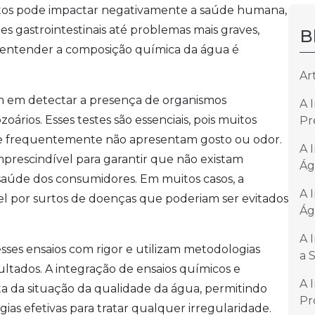
ntos pode impactar negativamente a saúde humana,
 gastrointestinais até problemas mais graves,
B
, entender a composição química da água é
Ar
cam em detectar a presença de organismos
A 
oários. Esses testes são essenciais, pois muitos
Pr
u, e frequentemente não apresentam gosto ou odor.
A 
imprescindível para garantir que não existam
Ág
aúde dos consumidores. Em muitos casos, a
A 
el por surtos de doenças que poderiam ser evitados
Ág
A 
sses ensaios com rigor e utilizam metodologias
a 
ultados. A integração de ensaios químicos e
A 
a da situação da qualidade da água, permitindo
Pr
as efetivas para tratar qualquer irregularidade.