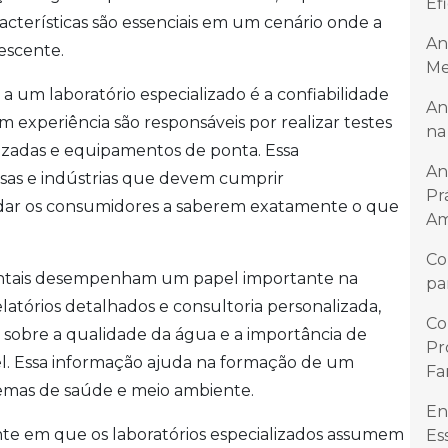
Ef
cterísticas são essenciais em um cenário onde a
An
escente.
Me
 a um laboratório especializado é a confiabilidade
An
com experiência são responsáveis por realizar testes
na
izadas e equipamentos de ponta. Essa
An
sas e indústrias que devem cumprir
Pr
dar os consumidores a saberem exatamente o que
Am
Co
bientais desempenham um papel importante na
pa
latórios detalhados e consultoria personalizada,
Co
 sobre a qualidade da água e a importância de
Pr
el. Essa informação ajuda na formação de um
Fa
temas de saúde e meio ambiente.
En
ante em que os laboratórios especializados assumem
Es