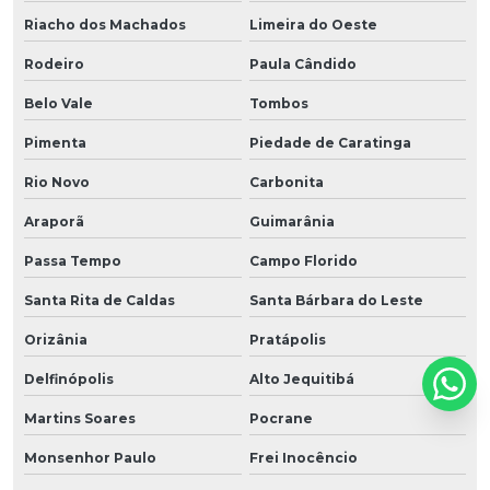
Riacho dos Machados
Limeira do Oeste
Rodeiro
Paula Cândido
Belo Vale
Tombos
Pimenta
Piedade de Caratinga
Rio Novo
Carbonita
Araporã
Guimarânia
Passa Tempo
Campo Florido
Santa Rita de Caldas
Santa Bárbara do Leste
Orizânia
Pratápolis
Delfinópolis
Alto Jequitibá
Martins Soares
Pocrane
Monsenhor Paulo
Frei Inocêncio