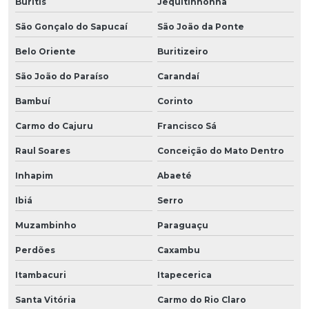
Buritis
Jequitinhonha
São Gonçalo do Sapucaí
São João da Ponte
Belo Oriente
Buritizeiro
São João do Paraíso
Carandaí
Bambuí
Corinto
Carmo do Cajuru
Francisco Sá
Raul Soares
Conceição do Mato Dentro
Inhapim
Abaeté
Ibiá
Serro
Muzambinho
Paraguaçu
Perdões
Caxambu
Itambacuri
Itapecerica
Santa Vitória
Carmo do Rio Claro