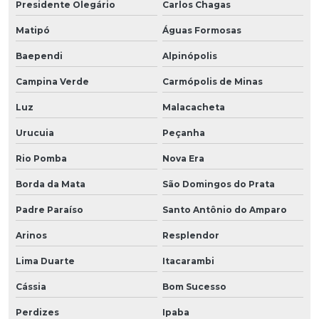
Presidente Olegário
Carlos Chagas
Matipó
Águas Formosas
Baependi
Alpinópolis
Campina Verde
Carmópolis de Minas
Luz
Malacacheta
Urucuia
Peçanha
Rio Pomba
Nova Era
Borda da Mata
São Domingos do Prata
Padre Paraíso
Santo Antônio do Amparo
Arinos
Resplendor
Lima Duarte
Itacarambi
Cássia
Bom Sucesso
Perdizes
Ipaba