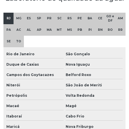
GO e
RJ
MG
ES
SP
PR
SC
RS
PE
BA
CE
AM
DF
PA
AC
AL
AP
MA
MT
MS
PB
PI
RN
RO
RR
SE
TO
Rio de Janeiro
São Gonçalo
Duque de Caxias
Nova Iguaçu
Campos dos Goytacazes
Belford Roxo
Niterói
São João de Meriti
Petrópolis
Volta Redonda
Macaé
Magé
Itaboraí
Cabo Frio
Maricá
Nova Friburgo