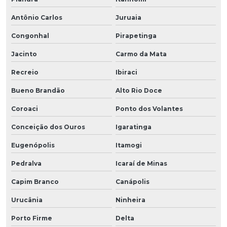
Antônio Carlos
Juruaia
Congonhal
Pirapetinga
Jacinto
Carmo da Mata
Recreio
Ibiraci
Bueno Brandão
Alto Rio Doce
Coroaci
Ponto dos Volantes
Conceição dos Ouros
Igaratinga
Eugenópolis
Itamogi
Pedralva
Icaraí de Minas
Capim Branco
Canápolis
Urucânia
Ninheira
Porto Firme
Delta