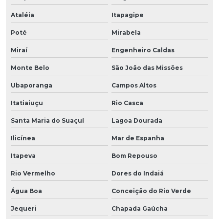
Ataléia
Itapagipe
Poté
Mirabela
Miraí
Engenheiro Caldas
Monte Belo
São João das Missões
Ubaporanga
Campos Altos
Itatiaiuçu
Rio Casca
Santa Maria do Suaçuí
Lagoa Dourada
Ilicínea
Mar de Espanha
Itapeva
Bom Repouso
Rio Vermelho
Dores do Indaiá
Água Boa
Conceição do Rio Verde
Jequeri
Chapada Gaúcha