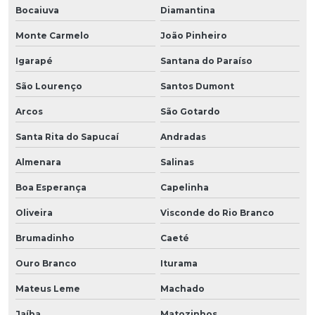
Bocaiuva
Diamantina
Monte Carmelo
João Pinheiro
Igarapé
Santana do Paraíso
São Lourenço
Santos Dumont
Arcos
São Gotardo
Santa Rita do Sapucaí
Andradas
Almenara
Salinas
Boa Esperança
Capelinha
Oliveira
Visconde do Rio Branco
Brumadinho
Caeté
Ouro Branco
Iturama
Mateus Leme
Machado
Jaíba
Matozinhos