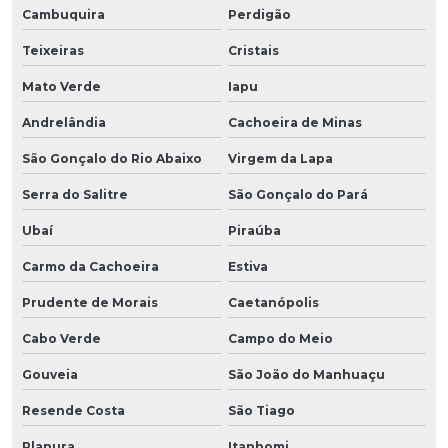
Cambuquira
Perdigão
Teixeiras
Cristais
Mato Verde
Iapu
Andrelândia
Cachoeira de Minas
São Gonçalo do Rio Abaixo
Virgem da Lapa
Serra do Salitre
São Gonçalo do Pará
Ubaí
Piraúba
Carmo da Cachoeira
Estiva
Prudente de Morais
Caetanópolis
Cabo Verde
Campo do Meio
Gouveia
São João do Manhuaçu
Resende Costa
São Tiago
Planura
Itanhomi