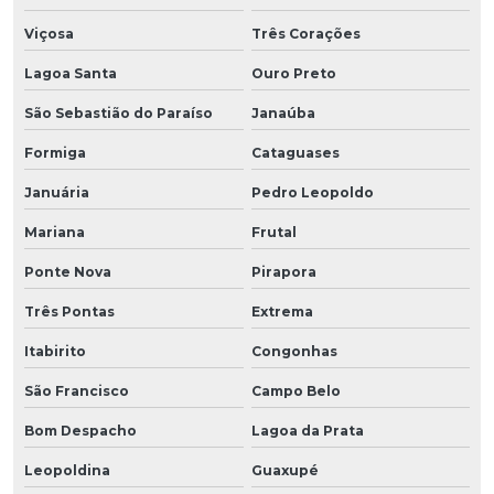
Viçosa
Três Corações
Lagoa Santa
Ouro Preto
São Sebastião do Paraíso
Janaúba
Formiga
Cataguases
Januária
Pedro Leopoldo
Mariana
Frutal
Ponte Nova
Pirapora
Três Pontas
Extrema
Itabirito
Congonhas
São Francisco
Campo Belo
Bom Despacho
Lagoa da Prata
Leopoldina
Guaxupé