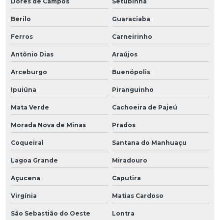
Dores de Campos
Setubinha
Berilo
Guaraciaba
Ferros
Carneirinho
Antônio Dias
Araújos
Arceburgo
Buenópolis
Ipuiúna
Piranguinho
Mata Verde
Cachoeira de Pajeú
Morada Nova de Minas
Prados
Coqueiral
Santana do Manhuaçu
Lagoa Grande
Miradouro
Açucena
Caputira
Virgínia
Matias Cardoso
São Sebastião do Oeste
Lontra