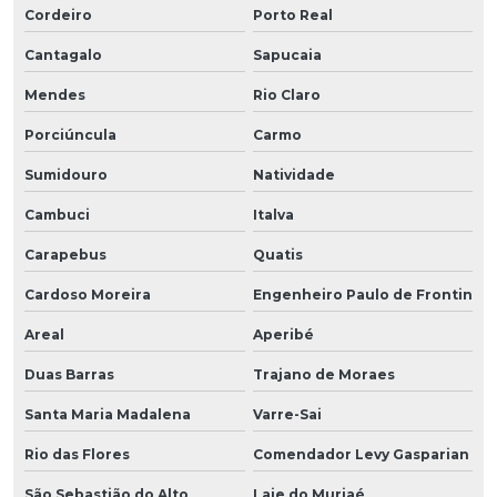
Cordeiro
Porto Real
Cantagalo
Sapucaia
Mendes
Rio Claro
Porciúncula
Carmo
Sumidouro
Natividade
Cambuci
Italva
Carapebus
Quatis
Cardoso Moreira
Engenheiro Paulo de Frontin
Areal
Aperibé
Duas Barras
Trajano de Moraes
Santa Maria Madalena
Varre-Sai
Rio das Flores
Comendador Levy Gasparian
São Sebastião do Alto
Laje do Muriaé