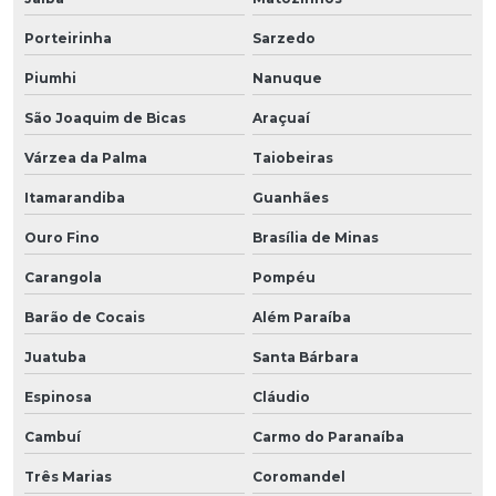
Porteirinha
Sarzedo
Piumhi
Nanuque
São Joaquim de Bicas
Araçuaí
Várzea da Palma
Taiobeiras
Itamarandiba
Guanhães
Ouro Fino
Brasília de Minas
Carangola
Pompéu
Barão de Cocais
Além Paraíba
Juatuba
Santa Bárbara
Espinosa
Cláudio
Cambuí
Carmo do Paranaíba
Três Marias
Coromandel