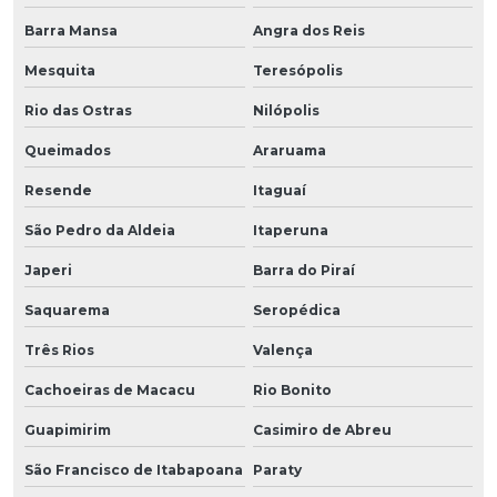
Barra Mansa
Angra dos Reis
Mesquita
Teresópolis
Rio das Ostras
Nilópolis
Queimados
Araruama
Resende
Itaguaí
São Pedro da Aldeia
Itaperuna
Japeri
Barra do Piraí
Saquarema
Seropédica
Três Rios
Valença
Cachoeiras de Macacu
Rio Bonito
Guapimirim
Casimiro de Abreu
São Francisco de Itabapoana
Paraty