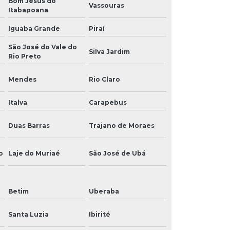
Bom Jesus do
Vassouras
Itabapoana
Iguaba Grande
Piraí
São José do Vale do
Silva Jardim
Rio Preto
Mendes
Rio Claro
Italva
Carapebus
Duas Barras
Trajano de Moraes
o
Laje do Muriaé
São José de Ubá
Betim
Uberaba
Santa Luzia
Ibirité