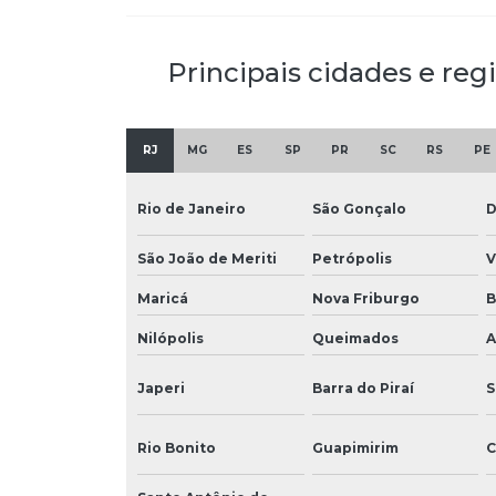
Principais cidades e reg
RJ
MG
ES
SP
PR
SC
RS
PE
Rio de Janeiro
São Gonçalo
D
São João de Meriti
Petrópolis
V
Maricá
Nova Friburgo
B
Nilópolis
Queimados
A
Japeri
Barra do Piraí
S
Rio Bonito
Guapimirim
C