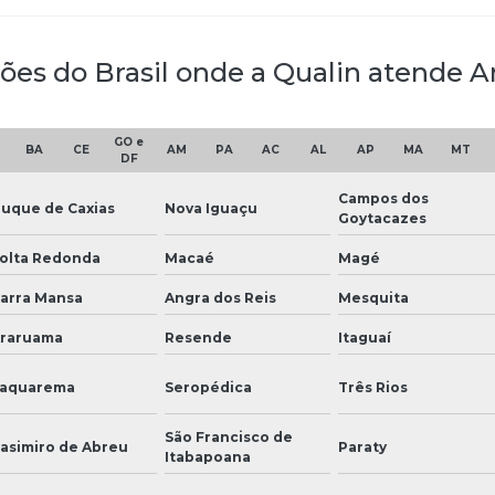
iões do Brasil onde a Qualin atende An
GO e
BA
CE
AM
PA
AC
AL
AP
MA
MT
DF
Campos dos
uque de Caxias
Nova Iguaçu
Goytacazes
olta Redonda
Macaé
Magé
arra Mansa
Angra dos Reis
Mesquita
raruama
Resende
Itaguaí
aquarema
Seropédica
Três Rios
São Francisco de
asimiro de Abreu
Paraty
Itabapoana