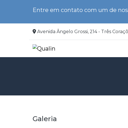
Entre em contato com um de noss
Avenida Ângelo Grossi, 214 - Três Coraç
Galeria