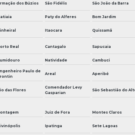
rmação dos Búzios
São Fidélis
São João da Barra
tatiaia
Paty do Alferes
Bom Jardim
inheiral
Itaocara
Quissamã
orto Real
Cantagalo
Sapucaia
umidouro
Natividade
Cambuci
ngenheiro Paulo de
Areal
Aperibé
rontin
Comendador Levy
io das Flores
São Sebastião do Alt
Gasparian
ontagem
Juiz de Fora
Montes Claros
ivinópolis
Ipatinga
Sete Lagoas