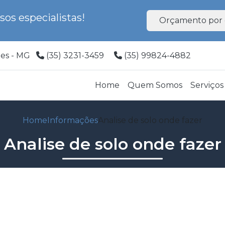
os especialistas!
Orçamento por 
ões - MG
(35) 3231-3459
(35) 99824-4882
Home
Quem Somos
Serviços
Home
Informações
Analise de solo onde fazer
Analise de solo onde fazer