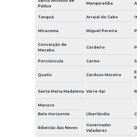
Santo Antônio de
Mangaratiba
A
Pádua
Tanguá
Arraial do Cabo
I
Miracema
Miguel Pereira
P
Conceição de
Cordeiro
P
Macabu
Porciúncula
Carmo
S
E
Quatis
Cardoso Moreira
F
Santa Maria Madalena
Varre-Sai
R
Macuco
Belo Horizonte
Uberlândia
C
Governador
Ribeirão das Neves
D
Valadares