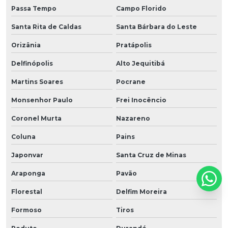
Passa Tempo
Campo Florido
Santa Rita de Caldas
Santa Bárbara do Leste
Orizânia
Pratápolis
Delfinópolis
Alto Jequitibá
Martins Soares
Pocrane
Monsenhor Paulo
Frei Inocêncio
Coronel Murta
Nazareno
Coluna
Pains
Japonvar
Santa Cruz de Minas
Araponga
Pavão
Florestal
Delfim Moreira
Formoso
Tiros