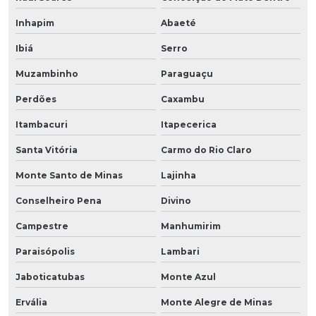
Inhapim
Abaeté
Ibiá
Serro
Muzambinho
Paraguaçu
Perdões
Caxambu
Itambacuri
Itapecerica
Santa Vitória
Carmo do Rio Claro
Monte Santo de Minas
Lajinha
Conselheiro Pena
Divino
Campestre
Manhumirim
Paraisópolis
Lambari
Jaboticatubas
Monte Azul
Ervália
Monte Alegre de Minas