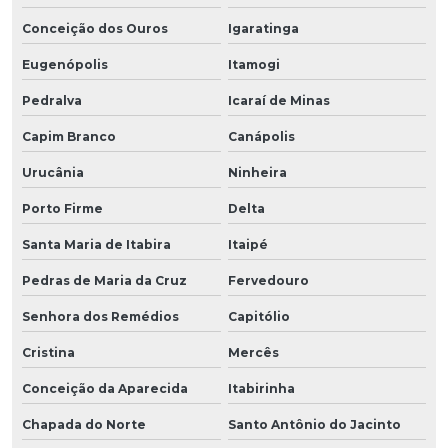
Conceição dos Ouros
Igaratinga
Eugenópolis
Itamogi
Pedralva
Icaraí de Minas
Capim Branco
Canápolis
Urucânia
Ninheira
Porto Firme
Delta
Santa Maria de Itabira
Itaipé
Pedras de Maria da Cruz
Fervedouro
Senhora dos Remédios
Capitólio
Cristina
Mercês
Conceição da Aparecida
Itabirinha
Chapada do Norte
Santo Antônio do Jacinto