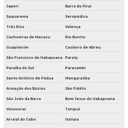
Japeri
Barra do Piraí
Saquarema
Seropédica
Três Rios
Valença
Cachoeiras de Macacu
Rio Bonito
Guapimirim
Casimiro de Abreu
São Francisco de Itabapoana
Paraty
Paraíba do Sul
Paracambi
Santo Antônio de Pádua
Mangaratiba
Armação dos Búzios
São Fidélis
São João da Barra
Bom Jesus do Itabapoana
Vassouras
Tanguá
Arraial do Cabo
Itatiaia