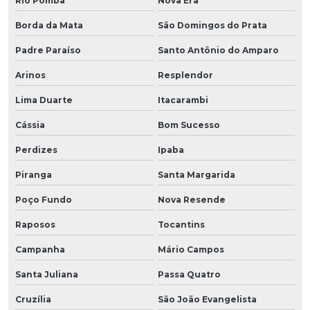
Rio Pomba
Nova Era
Borda da Mata
São Domingos do Prata
Padre Paraíso
Santo Antônio do Amparo
Arinos
Resplendor
Lima Duarte
Itacarambi
Cássia
Bom Sucesso
Perdizes
Ipaba
Piranga
Santa Margarida
Poço Fundo
Nova Resende
Raposos
Tocantins
Campanha
Mário Campos
Santa Juliana
Passa Quatro
Cruzília
São João Evangelista