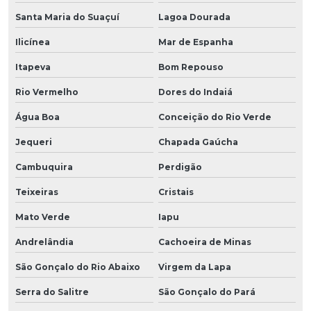
Santa Maria do Suaçuí
Lagoa Dourada
Ilicínea
Mar de Espanha
Itapeva
Bom Repouso
Rio Vermelho
Dores do Indaiá
Água Boa
Conceição do Rio Verde
Jequeri
Chapada Gaúcha
Cambuquira
Perdigão
Teixeiras
Cristais
Mato Verde
Iapu
Andrelândia
Cachoeira de Minas
São Gonçalo do Rio Abaixo
Virgem da Lapa
Serra do Salitre
São Gonçalo do Pará