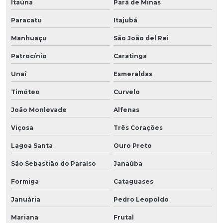
Itaúna
Pará de Minas
Paracatu
Itajubá
Manhuaçu
São João del Rei
Patrocínio
Caratinga
Unaí
Esmeraldas
Timóteo
Curvelo
João Monlevade
Alfenas
Viçosa
Três Corações
Lagoa Santa
Ouro Preto
São Sebastião do Paraíso
Janaúba
Formiga
Cataguases
Januária
Pedro Leopoldo
Mariana
Frutal