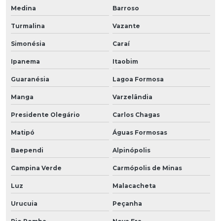
Medina
Barroso
Turmalina
Vazante
Simonésia
Caraí
Ipanema
Itaobim
Guaranésia
Lagoa Formosa
Manga
Varzelândia
Presidente Olegário
Carlos Chagas
Matipó
Águas Formosas
Baependi
Alpinópolis
Campina Verde
Carmópolis de Minas
Luz
Malacacheta
Urucuia
Peçanha