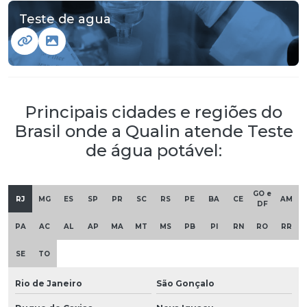
Teste de agua
Principais cidades e regiões do
Brasil onde a Qualin atende Teste
de água potável:
GO e
RJ
MG
ES
SP
PR
SC
RS
PE
BA
CE
AM
DF
PA
AC
AL
AP
MA
MT
MS
PB
PI
RN
RO
RR
SE
TO
Rio de Janeiro
São Gonçalo