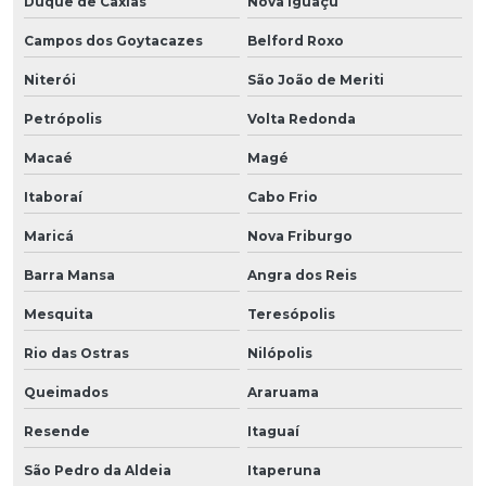
Duque de Caxias
Nova Iguaçu
Campos dos Goytacazes
Belford Roxo
Niterói
São João de Meriti
Petrópolis
Volta Redonda
Macaé
Magé
Itaboraí
Cabo Frio
Maricá
Nova Friburgo
Barra Mansa
Angra dos Reis
Mesquita
Teresópolis
Rio das Ostras
Nilópolis
Queimados
Araruama
Resende
Itaguaí
São Pedro da Aldeia
Itaperuna