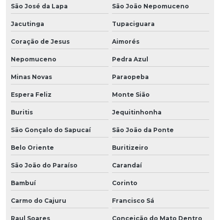
São José da Lapa
São João Nepomuceno
Jacutinga
Tupaciguara
Coração de Jesus
Aimorés
Nepomuceno
Pedra Azul
Minas Novas
Paraopeba
Espera Feliz
Monte Sião
Buritis
Jequitinhonha
São Gonçalo do Sapucaí
São João da Ponte
Belo Oriente
Buritizeiro
São João do Paraíso
Carandaí
Bambuí
Corinto
Carmo do Cajuru
Francisco Sá
Raul Soares
Conceição do Mato Dentro