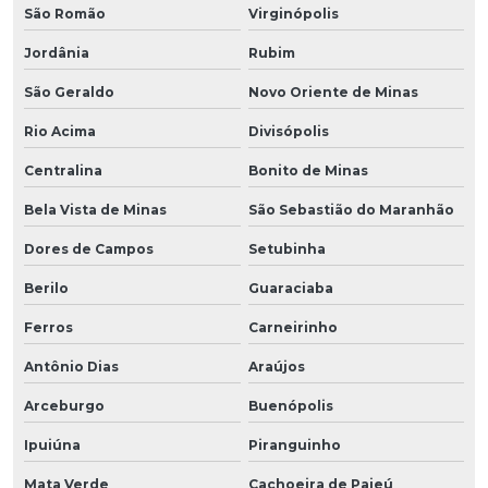
São Romão
Virginópolis
Jordânia
Rubim
São Geraldo
Novo Oriente de Minas
Rio Acima
Divisópolis
Centralina
Bonito de Minas
Bela Vista de Minas
São Sebastião do Maranhão
Dores de Campos
Setubinha
Berilo
Guaraciaba
Ferros
Carneirinho
Antônio Dias
Araújos
Arceburgo
Buenópolis
Ipuiúna
Piranguinho
Mata Verde
Cachoeira de Pajeú