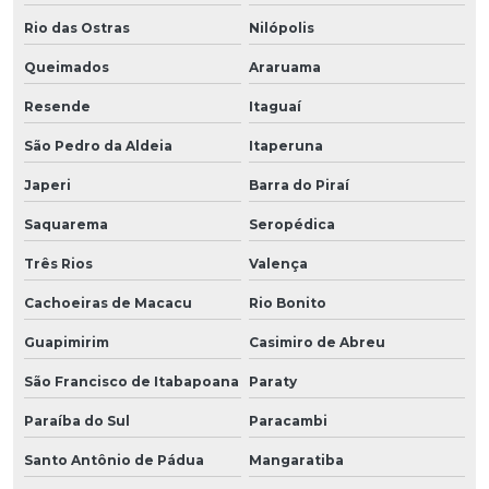
Rio das Ostras
Nilópolis
Queimados
Araruama
Resende
Itaguaí
São Pedro da Aldeia
Itaperuna
Japeri
Barra do Piraí
Saquarema
Seropédica
Três Rios
Valença
Cachoeiras de Macacu
Rio Bonito
Guapimirim
Casimiro de Abreu
São Francisco de Itabapoana
Paraty
Paraíba do Sul
Paracambi
Santo Antônio de Pádua
Mangaratiba