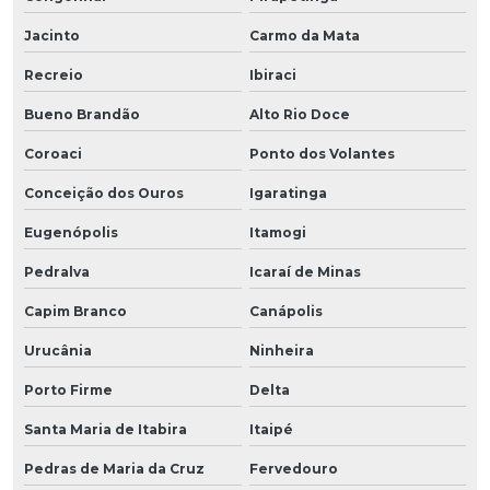
Jacinto
Carmo da Mata
Recreio
Ibiraci
Bueno Brandão
Alto Rio Doce
Coroaci
Ponto dos Volantes
Conceição dos Ouros
Igaratinga
Eugenópolis
Itamogi
Pedralva
Icaraí de Minas
Capim Branco
Canápolis
Urucânia
Ninheira
Porto Firme
Delta
Santa Maria de Itabira
Itaipé
Pedras de Maria da Cruz
Fervedouro