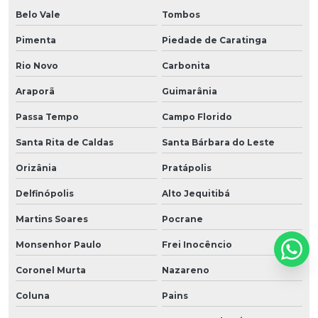
Belo Vale
Tombos
Pimenta
Piedade de Caratinga
Rio Novo
Carbonita
Araporã
Guimarânia
Passa Tempo
Campo Florido
Santa Rita de Caldas
Santa Bárbara do Leste
Orizânia
Pratápolis
Delfinópolis
Alto Jequitibá
Martins Soares
Pocrane
Monsenhor Paulo
Frei Inocêncio
Coronel Murta
Nazareno
Coluna
Pains