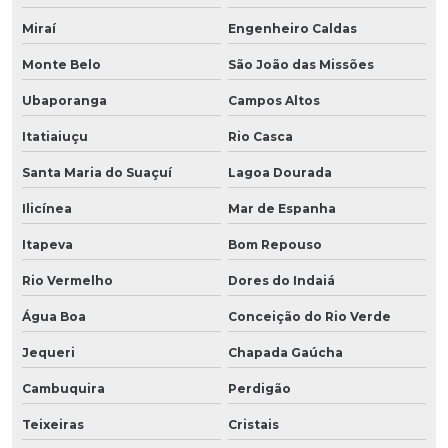
Miraí
Engenheiro Caldas
Monte Belo
São João das Missões
Ubaporanga
Campos Altos
Itatiaiuçu
Rio Casca
Santa Maria do Suaçuí
Lagoa Dourada
Ilicínea
Mar de Espanha
Itapeva
Bom Repouso
Rio Vermelho
Dores do Indaiá
Água Boa
Conceição do Rio Verde
Jequeri
Chapada Gaúcha
Cambuquira
Perdigão
Teixeiras
Cristais