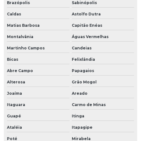
Brazópolis
Sabinópolis
Caldas
Astolfo Dutra
Matias Barbosa
Capitão Enéas
Montalvânia
Águas Vermelhas
Martinho Campos
Candeias
Bicas
Felixlândia
Abre Campo
Papagaios
Alterosa
Grão Mogol
Joaíma
Areado
Itaguara
Carmo de Minas
Guapé
Itinga
Ataléia
Itapagipe
Poté
Mirabela