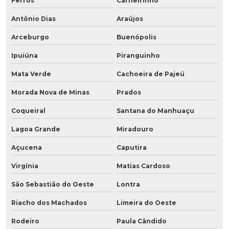
Ferros
Carneirinho
Antônio Dias
Araújos
Arceburgo
Buenópolis
Ipuiúna
Piranguinho
Mata Verde
Cachoeira de Pajeú
Morada Nova de Minas
Prados
Coqueiral
Santana do Manhuaçu
Lagoa Grande
Miradouro
Açucena
Caputira
Virgínia
Matias Cardoso
São Sebastião do Oeste
Lontra
Riacho dos Machados
Limeira do Oeste
Rodeiro
Paula Cândido