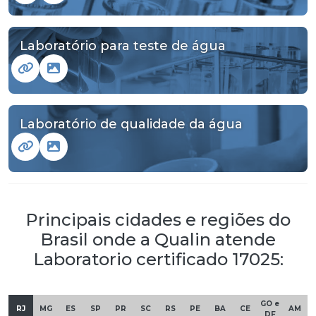
Laboratório para teste de água
Laboratório de qualidade da água
Principais cidades e regiões do
Brasil onde a Qualin atende
Laboratorio certificado 17025:
GO e
RJ
MG
ES
SP
PR
SC
RS
PE
BA
CE
AM
DF