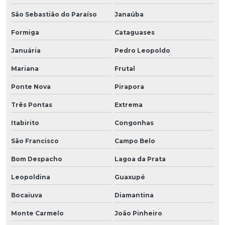
São Sebastião do Paraíso
Janaúba
Formiga
Cataguases
Januária
Pedro Leopoldo
Mariana
Frutal
Ponte Nova
Pirapora
Três Pontas
Extrema
Itabirito
Congonhas
São Francisco
Campo Belo
Bom Despacho
Lagoa da Prata
Leopoldina
Guaxupé
Bocaiuva
Diamantina
Monte Carmelo
João Pinheiro