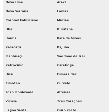
Nova Lima
Araxá
Nova Serrana
Lavras
Coronel Fabriciano
Muriaé
Ubá
Ituiutaba
Itaúna
Pará de Minas
Paracatu
Itajubá
Manhuaçu
São João del Rei
Patrocínio
Caratinga
Unaí
Esmeraldas
Timóteo
Curvelo
João Monlevade
Alfenas
Viçosa
Três Corações
Lagoa Santa
Ouro Preto