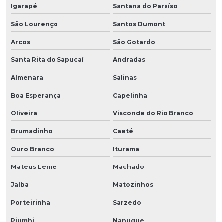
Igarapé
Santana do Paraíso
São Lourenço
Santos Dumont
Arcos
São Gotardo
Santa Rita do Sapucaí
Andradas
Almenara
Salinas
Boa Esperança
Capelinha
Oliveira
Visconde do Rio Branco
Brumadinho
Caeté
Ouro Branco
Iturama
Mateus Leme
Machado
Jaíba
Matozinhos
Porteirinha
Sarzedo
Piumhi
Nanuque