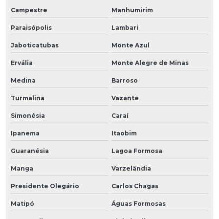
Campestre
Manhumirim
Paraisópolis
Lambari
Jaboticatubas
Monte Azul
Ervália
Monte Alegre de Minas
Medina
Barroso
Turmalina
Vazante
Simonésia
Caraí
Ipanema
Itaobim
Guaranésia
Lagoa Formosa
Manga
Varzelândia
Presidente Olegário
Carlos Chagas
Matipó
Águas Formosas