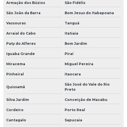
Armação dos Búzios
São Fidélis
São João da Barra
Bom Jesus do Itabapoana
Vassouras
Tanguá
Arraial do Cabo
Itatiaia
Paty do Alferes
Bom Jardim
Iguaba Grande
Piraí
Miracema
Miguel Pereira
Pinheiral
Itaocara
São José do Vale do Rio
Quissamã
Preto
Silva Jardim
Conceição de Macabu
Cordeiro
Porto Real
Cantagalo
Sapucaia