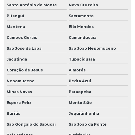
Santo Antônio do Monte
Novo Cruzeiro
Pitangui
Sacramento
Mantena
Elói Mendes
Campos Gerais
Camanducaia
São José da Lapa
São João Nepomuceno
Jacutinga
Tupaciguara
Coração de Jesus
Aimorés
Nepomuceno
Pedra Azul
Minas Novas
Paraopeba
Espera Feliz
Monte Sião
Buritis
Jequitinhonha
São Gonçalo do Sapucaí
São João da Ponte