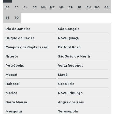
PA
AC
AL
AP
MA
MT
MS
PB
PI
RN
RO
RR
SE
TO
Rio de Janeiro
São Gonçalo
Duque de Caxias
Nova Iguaçu
Campos dos Goytacazes
Belford Roxo
Niterói
São João de Meriti
Petrópolis
Volta Redonda
Macaé
Magé
Itaboraí
Cabo Frio
Maricá
Nova Friburgo
Barra Mansa
Angra dos Reis
Mesquita
Teresópolis