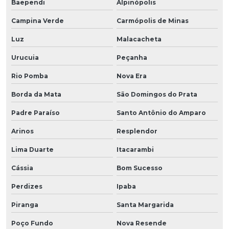
Baependi
Alpinópolis
Campina Verde
Carmópolis de Minas
Luz
Malacacheta
Urucuia
Peçanha
Rio Pomba
Nova Era
Borda da Mata
São Domingos do Prata
Padre Paraíso
Santo Antônio do Amparo
Arinos
Resplendor
Lima Duarte
Itacarambi
Cássia
Bom Sucesso
Perdizes
Ipaba
Piranga
Santa Margarida
Poço Fundo
Nova Resende