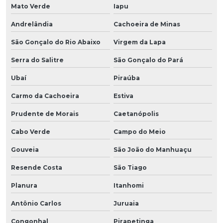
Mato Verde
Iapu
Andrelândia
Cachoeira de Minas
São Gonçalo do Rio Abaixo
Virgem da Lapa
Serra do Salitre
São Gonçalo do Pará
Ubaí
Piraúba
Carmo da Cachoeira
Estiva
Prudente de Morais
Caetanópolis
Cabo Verde
Campo do Meio
Gouveia
São João do Manhuaçu
Resende Costa
São Tiago
Planura
Itanhomi
Antônio Carlos
Juruaia
Congonhal
Pirapetinga