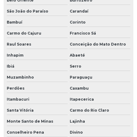
Belo Oriente
Buritizeiro
São João do Paraíso
Carandaí
Bambuí
Corinto
Carmo do Cajuru
Francisco Sá
Raul Soares
Conceição do Mato Dentro
Inhapim
Abaeté
Ibiá
Serro
Muzambinho
Paraguaçu
Perdões
Caxambu
Itambacuri
Itapecerica
Santa Vitória
Carmo do Rio Claro
Monte Santo de Minas
Lajinha
Conselheiro Pena
Divino