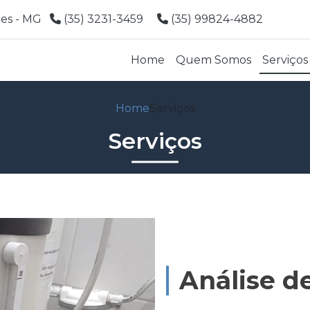
ões - MG
(35) 3231-3459
(35) 99824-4882
Home
Quem Somos
Serviços
Home
Serviços
Serviços
Análise d