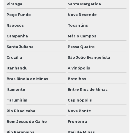
Piranga
Santa Margarida
Poço Fundo
Nova Resende
Raposos
Tocantins
Campanha
Mário Campos
Santa Juliana
Passa Quatro
Cruzília
São João Evangelista
Itanhandu
Alvinópolis
Brasilândia de Minas
Botelhos
Itamonte
Entre Rios de Minas
Tarumirim
Capinópolis
Rio Piracicaba
Nova Ponte
Bom Jesus do Galho
Fronteira
Rio Paranaíba
Itaú de Minas