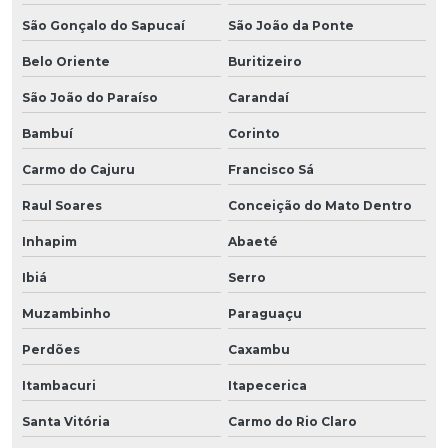
São Gonçalo do Sapucaí
São João da Ponte
Belo Oriente
Buritizeiro
São João do Paraíso
Carandaí
Bambuí
Corinto
Carmo do Cajuru
Francisco Sá
Raul Soares
Conceição do Mato Dentro
Inhapim
Abaeté
Ibiá
Serro
Muzambinho
Paraguaçu
Perdões
Caxambu
Itambacuri
Itapecerica
Santa Vitória
Carmo do Rio Claro