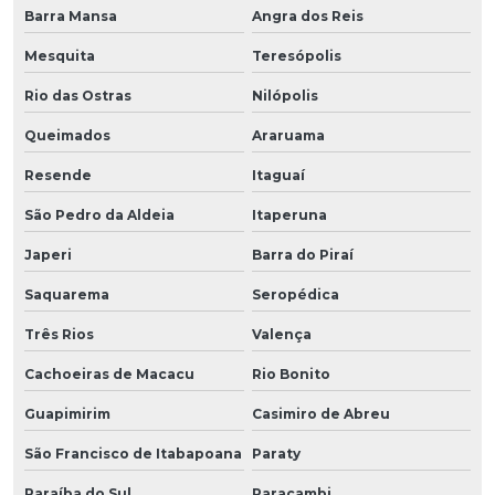
Barra Mansa
Angra dos Reis
Mesquita
Teresópolis
Rio das Ostras
Nilópolis
Queimados
Araruama
Resende
Itaguaí
São Pedro da Aldeia
Itaperuna
Japeri
Barra do Piraí
Saquarema
Seropédica
Três Rios
Valença
Cachoeiras de Macacu
Rio Bonito
Guapimirim
Casimiro de Abreu
São Francisco de Itabapoana
Paraty
Paraíba do Sul
Paracambi