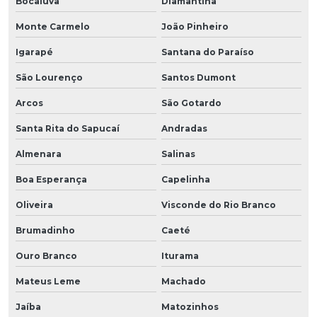
Bocaiuva
Diamantina
Monte Carmelo
João Pinheiro
Igarapé
Santana do Paraíso
São Lourenço
Santos Dumont
Arcos
São Gotardo
Santa Rita do Sapucaí
Andradas
Almenara
Salinas
Boa Esperança
Capelinha
Oliveira
Visconde do Rio Branco
Brumadinho
Caeté
Ouro Branco
Iturama
Mateus Leme
Machado
Jaíba
Matozinhos