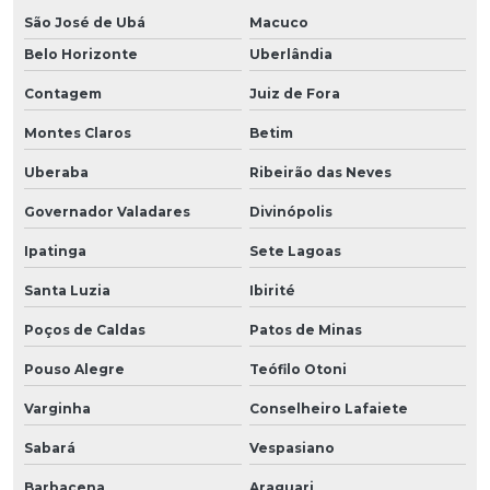
São José de Ubá
Macuco
Belo Horizonte
Uberlândia
Contagem
Juiz de Fora
Montes Claros
Betim
Uberaba
Ribeirão das Neves
Governador Valadares
Divinópolis
Ipatinga
Sete Lagoas
Santa Luzia
Ibirité
Poços de Caldas
Patos de Minas
Pouso Alegre
Teófilo Otoni
Varginha
Conselheiro Lafaiete
Sabará
Vespasiano
Barbacena
Araguari