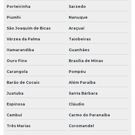
Porteirinha
Sarzedo
Piumhi
Nanuque
São Joaquim de Bicas
Araçuaí
Várzea da Palma
Taiobeiras
Itamarandiba
Guanhães
Ouro Fino
Brasília de Minas
Carangola
Pompéu
Barão de Cocais
Além Paraíba
Juatuba
Santa Bárbara
Espinosa
Cláudio
Cambuí
Carmo do Paranaíba
Três Marias
Coromandel