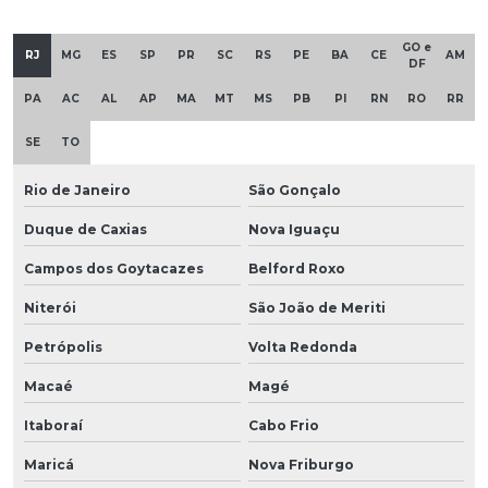
GO e
RJ
MG
ES
SP
PR
SC
RS
PE
BA
CE
AM
DF
PA
AC
AL
AP
MA
MT
MS
PB
PI
RN
RO
RR
SE
TO
Rio de Janeiro
São Gonçalo
Duque de Caxias
Nova Iguaçu
Campos dos Goytacazes
Belford Roxo
Niterói
São João de Meriti
Petrópolis
Volta Redonda
Macaé
Magé
Itaboraí
Cabo Frio
Maricá
Nova Friburgo