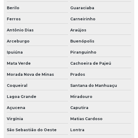
Berilo
Guaraciaba
Ferros
Carneirinho
Antônio Dias
Araújos
Arceburgo
Buenópolis
Ipuiúna
Piranguinho
Mata Verde
Cachoeira de Pajeú
Morada Nova de Minas
Prados
Coqueiral
Santana do Manhuaçu
Lagoa Grande
Miradouro
Açucena
Caputira
Virgínia
Matias Cardoso
São Sebastião do Oeste
Lontra