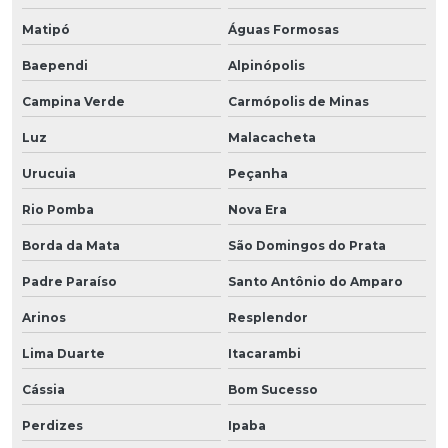
Matipó
Águas Formosas
Baependi
Alpinópolis
Campina Verde
Carmópolis de Minas
Luz
Malacacheta
Urucuia
Peçanha
Rio Pomba
Nova Era
Borda da Mata
São Domingos do Prata
Padre Paraíso
Santo Antônio do Amparo
Arinos
Resplendor
Lima Duarte
Itacarambi
Cássia
Bom Sucesso
Perdizes
Ipaba