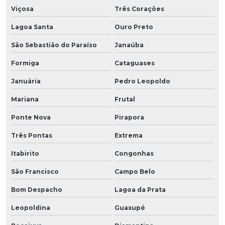
Viçosa
Três Corações
Lagoa Santa
Ouro Preto
São Sebastião do Paraíso
Janaúba
Formiga
Cataguases
Januária
Pedro Leopoldo
Mariana
Frutal
Ponte Nova
Pirapora
Três Pontas
Extrema
Itabirito
Congonhas
São Francisco
Campo Belo
Bom Despacho
Lagoa da Prata
Leopoldina
Guaxupé