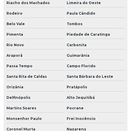
Riacho dos Machados
Limeira do Oeste
Rodeiro
Paula Cândido
Belo Vale
Tombos
Pimenta
Piedade de Caratinga
Rio Novo
Carbonita
Araporã
Guimarânia
Passa Tempo
Campo Florido
Santa Rita de Caldas
Santa Bárbara do Leste
Orizânia
Pratápolis
Delfinópolis
Alto Jequitibá
Martins Soares
Pocrane
Monsenhor Paulo
Frei Inocêncio
Coronel Murta
Nazareno