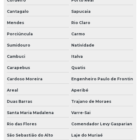
Cordeiro
Porto Real
Cantagalo
Sapucaia
Mendes
Rio Claro
Porciúncula
Carmo
Sumidouro
Natividade
Cambuci
Italva
Carapebus
Quatis
Cardoso Moreira
Engenheiro Paulo de Frontin
Areal
Aperibé
Duas Barras
Trajano de Moraes
Santa Maria Madalena
Varre-Sai
Rio das Flores
Comendador Levy Gasparian
São Sebastião do Alto
Laje do Muriaé