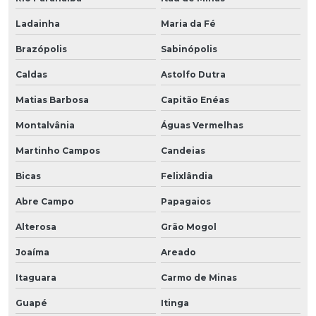
Ladainha
Maria da Fé
Brazópolis
Sabinópolis
Caldas
Astolfo Dutra
Matias Barbosa
Capitão Enéas
Montalvânia
Águas Vermelhas
Martinho Campos
Candeias
Bicas
Felixlândia
Abre Campo
Papagaios
Alterosa
Grão Mogol
Joaíma
Areado
Itaguara
Carmo de Minas
Guapé
Itinga