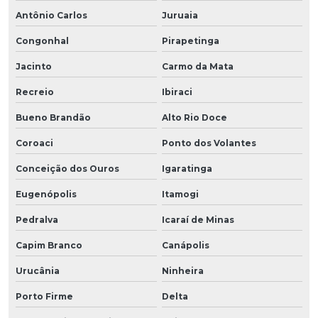
Antônio Carlos
Juruaia
Congonhal
Pirapetinga
Jacinto
Carmo da Mata
Recreio
Ibiraci
Bueno Brandão
Alto Rio Doce
Coroaci
Ponto dos Volantes
Conceição dos Ouros
Igaratinga
Eugenópolis
Itamogi
Pedralva
Icaraí de Minas
Capim Branco
Canápolis
Urucânia
Ninheira
Porto Firme
Delta