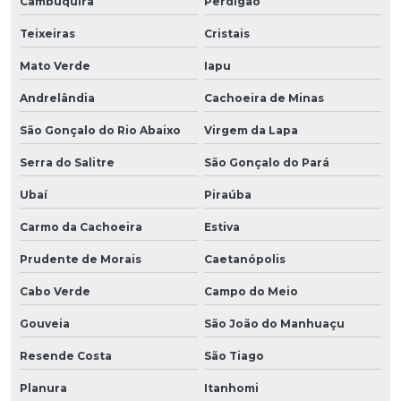
Cambuquira
Perdigão
Teixeiras
Cristais
Mato Verde
Iapu
Andrelândia
Cachoeira de Minas
São Gonçalo do Rio Abaixo
Virgem da Lapa
Serra do Salitre
São Gonçalo do Pará
Ubaí
Piraúba
Carmo da Cachoeira
Estiva
Prudente de Morais
Caetanópolis
Cabo Verde
Campo do Meio
Gouveia
São João do Manhuaçu
Resende Costa
São Tiago
Planura
Itanhomi