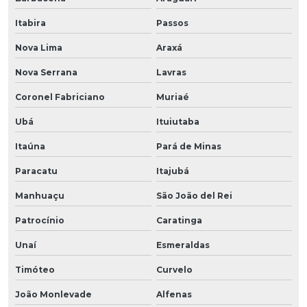
Itabira
Passos
Nova Lima
Araxá
Nova Serrana
Lavras
Coronel Fabriciano
Muriaé
Ubá
Ituiutaba
Itaúna
Pará de Minas
Paracatu
Itajubá
Manhuaçu
São João del Rei
Patrocínio
Caratinga
Unaí
Esmeraldas
Timóteo
Curvelo
João Monlevade
Alfenas