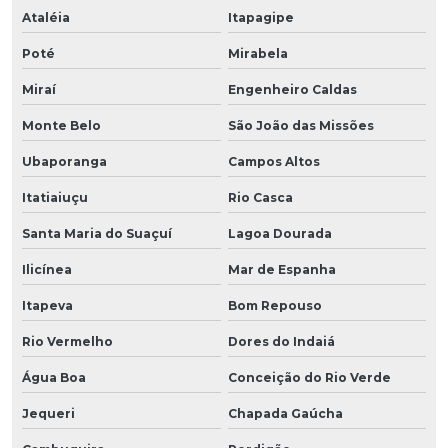
Ataléia
Itapagipe
Poté
Mirabela
Miraí
Engenheiro Caldas
Monte Belo
São João das Missões
Ubaporanga
Campos Altos
Itatiaiuçu
Rio Casca
Santa Maria do Suaçuí
Lagoa Dourada
Ilicínea
Mar de Espanha
Itapeva
Bom Repouso
Rio Vermelho
Dores do Indaiá
Água Boa
Conceição do Rio Verde
Jequeri
Chapada Gaúcha