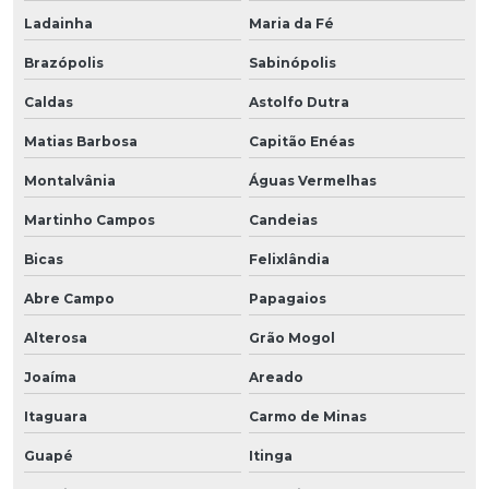
Ladainha
Maria da Fé
Brazópolis
Sabinópolis
Caldas
Astolfo Dutra
Matias Barbosa
Capitão Enéas
Montalvânia
Águas Vermelhas
Martinho Campos
Candeias
Bicas
Felixlândia
Abre Campo
Papagaios
Alterosa
Grão Mogol
Joaíma
Areado
Itaguara
Carmo de Minas
Guapé
Itinga