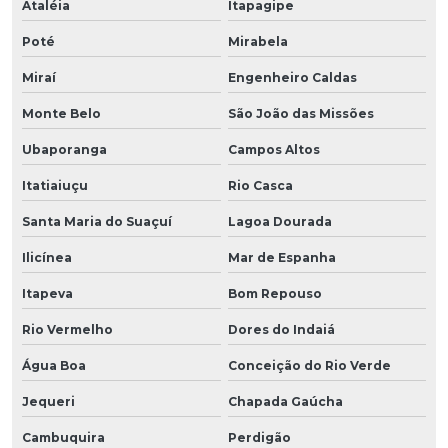
Ataléia
Itapagipe
Poté
Mirabela
Miraí
Engenheiro Caldas
Monte Belo
São João das Missões
Ubaporanga
Campos Altos
Itatiaiuçu
Rio Casca
Santa Maria do Suaçuí
Lagoa Dourada
Ilicínea
Mar de Espanha
Itapeva
Bom Repouso
Rio Vermelho
Dores do Indaiá
Água Boa
Conceição do Rio Verde
Jequeri
Chapada Gaúcha
Cambuquira
Perdigão