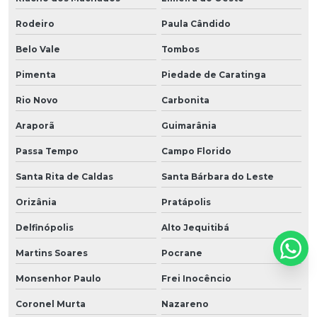
Rodeiro
Paula Cândido
Belo Vale
Tombos
Pimenta
Piedade de Caratinga
Rio Novo
Carbonita
Araporã
Guimarânia
Passa Tempo
Campo Florido
Santa Rita de Caldas
Santa Bárbara do Leste
Orizânia
Pratápolis
Delfinópolis
Alto Jequitibá
Martins Soares
Pocrane
Monsenhor Paulo
Frei Inocêncio
Coronel Murta
Nazareno