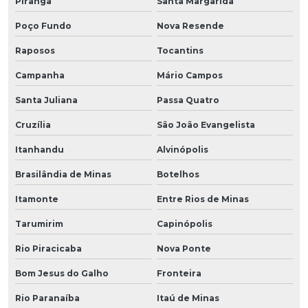
Piranga
Santa Margarida
Poço Fundo
Nova Resende
Raposos
Tocantins
Campanha
Mário Campos
Santa Juliana
Passa Quatro
Cruzília
São João Evangelista
Itanhandu
Alvinópolis
Brasilândia de Minas
Botelhos
Itamonte
Entre Rios de Minas
Tarumirim
Capinópolis
Rio Piracicaba
Nova Ponte
Bom Jesus do Galho
Fronteira
Rio Paranaíba
Itaú de Minas