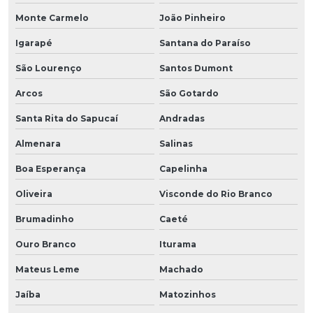
Monte Carmelo
João Pinheiro
Igarapé
Santana do Paraíso
São Lourenço
Santos Dumont
Arcos
São Gotardo
Santa Rita do Sapucaí
Andradas
Almenara
Salinas
Boa Esperança
Capelinha
Oliveira
Visconde do Rio Branco
Brumadinho
Caeté
Ouro Branco
Iturama
Mateus Leme
Machado
Jaíba
Matozinhos