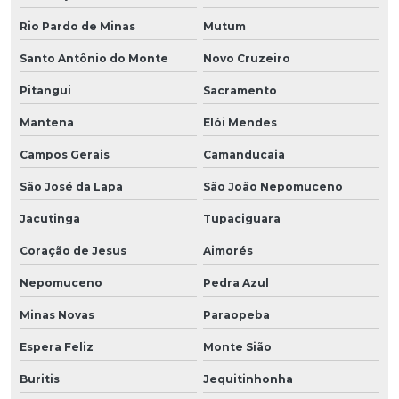
Rio Pardo de Minas
Mutum
Santo Antônio do Monte
Novo Cruzeiro
Pitangui
Sacramento
Mantena
Elói Mendes
Campos Gerais
Camanducaia
São José da Lapa
São João Nepomuceno
Jacutinga
Tupaciguara
Coração de Jesus
Aimorés
Nepomuceno
Pedra Azul
Minas Novas
Paraopeba
Espera Feliz
Monte Sião
Buritis
Jequitinhonha