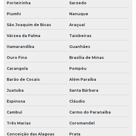
Porteirinha
Sarzedo
Piumhi
Nanuque
São Joaquim de Bicas
Araçuaí
Várzea da Palma
Taiobeiras
Itamarandiba
Guanhães
Ouro Fino
Brasília de Minas
Carangola
Pompéu
Barão de Cocais
Além Paraíba
Juatuba
Santa Bárbara
Espinosa
Cláudio
Cambuí
Carmo do Paranaíba
Três Marias
Coromandel
Conceição das Alagoas
Prata