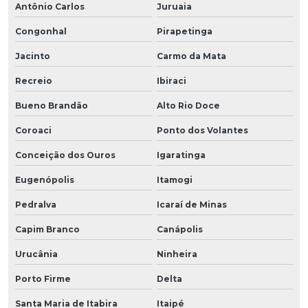
Antônio Carlos
Juruaia
Congonhal
Pirapetinga
Jacinto
Carmo da Mata
Recreio
Ibiraci
Bueno Brandão
Alto Rio Doce
Coroaci
Ponto dos Volantes
Conceição dos Ouros
Igaratinga
Eugenópolis
Itamogi
Pedralva
Icaraí de Minas
Capim Branco
Canápolis
Urucânia
Ninheira
Porto Firme
Delta
Santa Maria de Itabira
Itaipé