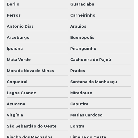
Berilo
Guaraciaba
Ferros
Carneirinho
Antônio Dias
Araújos
Arceburgo
Buenópolis
Ipuiúna
Piranguinho
Mata Verde
Cachoeira de Pajeú
Morada Nova de Minas
Prados
Coqueiral
Santana do Manhuaçu
Lagoa Grande
Miradouro
Açucena
Caputira
Virgínia
Matias Cardoso
São Sebastião do Oeste
Lontra
Riacho dos Machados
Limeira do Oeste