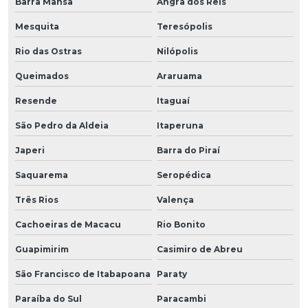
Barra Mansa
Angra dos Reis
Mesquita
Teresópolis
Rio das Ostras
Nilópolis
Queimados
Araruama
Resende
Itaguaí
São Pedro da Aldeia
Itaperuna
Japeri
Barra do Piraí
Saquarema
Seropédica
Três Rios
Valença
Cachoeiras de Macacu
Rio Bonito
Guapimirim
Casimiro de Abreu
São Francisco de Itabapoana
Paraty
Paraíba do Sul
Paracambi