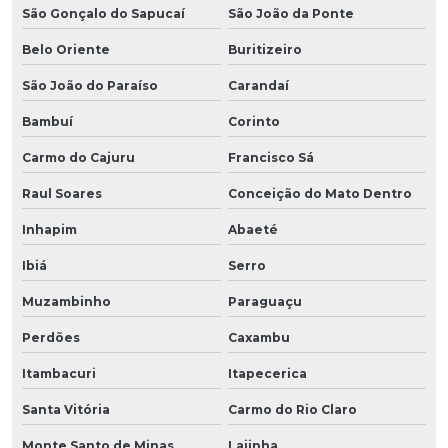
São Gonçalo do Sapucaí
São João da Ponte
Belo Oriente
Buritizeiro
São João do Paraíso
Carandaí
Bambuí
Corinto
Carmo do Cajuru
Francisco Sá
Raul Soares
Conceição do Mato Dentro
Inhapim
Abaeté
Ibiá
Serro
Muzambinho
Paraguaçu
Perdões
Caxambu
Itambacuri
Itapecerica
Santa Vitória
Carmo do Rio Claro
Monte Santo de Minas
Lajinha