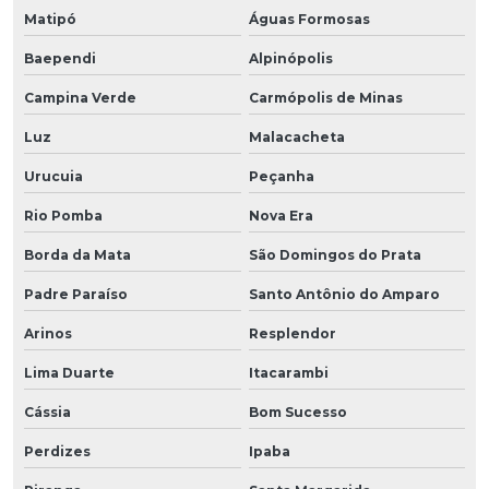
Matipó
Águas Formosas
Baependi
Alpinópolis
Campina Verde
Carmópolis de Minas
Luz
Malacacheta
Urucuia
Peçanha
Rio Pomba
Nova Era
Borda da Mata
São Domingos do Prata
Padre Paraíso
Santo Antônio do Amparo
Arinos
Resplendor
Lima Duarte
Itacarambi
Cássia
Bom Sucesso
Perdizes
Ipaba