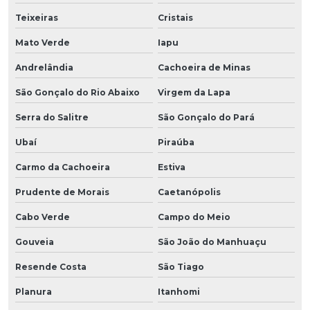
Teixeiras
Cristais
Mato Verde
Iapu
Andrelândia
Cachoeira de Minas
São Gonçalo do Rio Abaixo
Virgem da Lapa
Serra do Salitre
São Gonçalo do Pará
Ubaí
Piraúba
Carmo da Cachoeira
Estiva
Prudente de Morais
Caetanópolis
Cabo Verde
Campo do Meio
Gouveia
São João do Manhuaçu
Resende Costa
São Tiago
Planura
Itanhomi