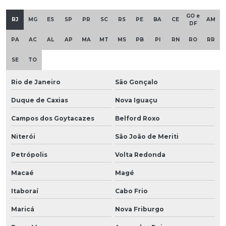
GO e
RJ
MG
ES
SP
PR
SC
RS
PE
BA
CE
AM
DF
PA
AC
AL
AP
MA
MT
MS
PB
PI
RN
RO
RR
SE
TO
Rio de Janeiro
São Gonçalo
Duque de Caxias
Nova Iguaçu
Campos dos Goytacazes
Belford Roxo
Niterói
São João de Meriti
Petrópolis
Volta Redonda
Macaé
Magé
Itaboraí
Cabo Frio
Maricá
Nova Friburgo