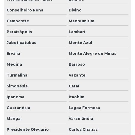
Conselheiro Pena
Divino
Campestre
Manhumirim
Paraisópolis
Lambari
Jaboticatubas
Monte Azul
Ervália
Monte Alegre de Minas
Medina
Barroso
Turmalina
Vazante
Simonésia
Caraí
Ipanema
Itaobim
Guaranésia
Lagoa Formosa
Manga
Varzelândia
Presidente Olegário
Carlos Chagas