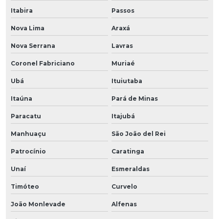
Itabira
Passos
Nova Lima
Araxá
Nova Serrana
Lavras
Coronel Fabriciano
Muriaé
Ubá
Ituiutaba
Itaúna
Pará de Minas
Paracatu
Itajubá
Manhuaçu
São João del Rei
Patrocínio
Caratinga
Unaí
Esmeraldas
Timóteo
Curvelo
João Monlevade
Alfenas