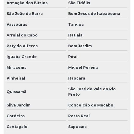
Armação dos Búzios
São Fidélis
São João da Barra
Bom Jesus do Itabapoana
Vassouras
Tanguá
Arraial do Cabo
Itatiaia
Paty do Alferes
Bom Jardim
Iguaba Grande
Piraí
Miracema
Miguel Pereira
Pinheiral
Itaocara
São José do Vale do Rio
Quissamã
Preto
Silva Jardim
Conceição de Macabu
Cordeiro
Porto Real
Cantagalo
Sapucaia