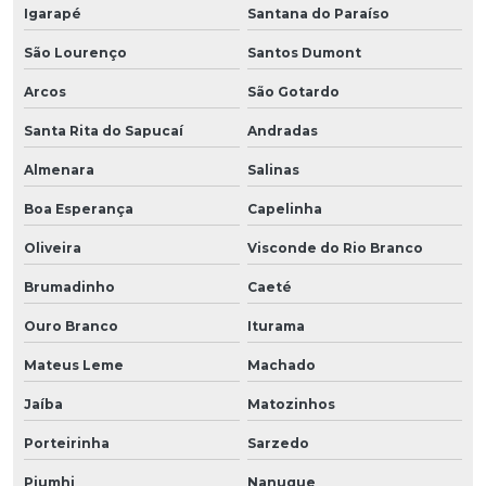
Igarapé
Santana do Paraíso
São Lourenço
Santos Dumont
Arcos
São Gotardo
Santa Rita do Sapucaí
Andradas
Almenara
Salinas
Boa Esperança
Capelinha
Oliveira
Visconde do Rio Branco
Brumadinho
Caeté
Ouro Branco
Iturama
Mateus Leme
Machado
Jaíba
Matozinhos
Porteirinha
Sarzedo
Piumhi
Nanuque