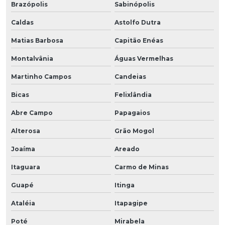
Brazópolis
Sabinópolis
Caldas
Astolfo Dutra
Matias Barbosa
Capitão Enéas
Montalvânia
Águas Vermelhas
Martinho Campos
Candeias
Bicas
Felixlândia
Abre Campo
Papagaios
Alterosa
Grão Mogol
Joaíma
Areado
Itaguara
Carmo de Minas
Guapé
Itinga
Ataléia
Itapagipe
Poté
Mirabela