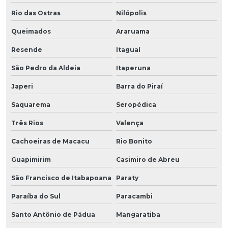
Rio das Ostras
Nilópolis
Queimados
Araruama
Resende
Itaguaí
São Pedro da Aldeia
Itaperuna
Japeri
Barra do Piraí
Saquarema
Seropédica
Três Rios
Valença
Cachoeiras de Macacu
Rio Bonito
Guapimirim
Casimiro de Abreu
São Francisco de Itabapoana
Paraty
Paraíba do Sul
Paracambi
Santo Antônio de Pádua
Mangaratiba