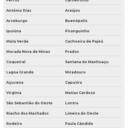
Ferros
Carneirinho
Antônio Dias
Araújos
Arceburgo
Buenópolis
Ipuiúna
Piranguinho
Mata Verde
Cachoeira de Pajeú
Morada Nova de Minas
Prados
Coqueiral
Santana do Manhuaçu
Lagoa Grande
Miradouro
Açucena
Caputira
Virgínia
Matias Cardoso
São Sebastião do Oeste
Lontra
Riacho dos Machados
Limeira do Oeste
Rodeiro
Paula Cândido