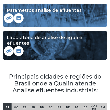
Parametros analise de efluentes
Laboratório de análise de água e
efluentes
Principais cidades e regiões do
Brasil onde a Qualin atende
Analise efluentes industriais:
GO e
RJ
MG
ES
SP
PR
SC
RS
PE
BA
CE
AM
DF