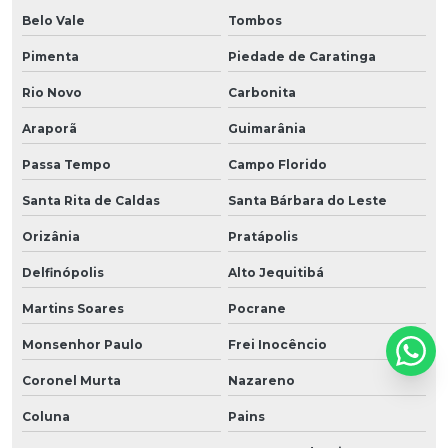
Belo Vale
Tombos
Pimenta
Piedade de Caratinga
Rio Novo
Carbonita
Araporã
Guimarânia
Passa Tempo
Campo Florido
Santa Rita de Caldas
Santa Bárbara do Leste
Orizânia
Pratápolis
Delfinópolis
Alto Jequitibá
Martins Soares
Pocrane
Monsenhor Paulo
Frei Inocêncio
Coronel Murta
Nazareno
Coluna
Pains