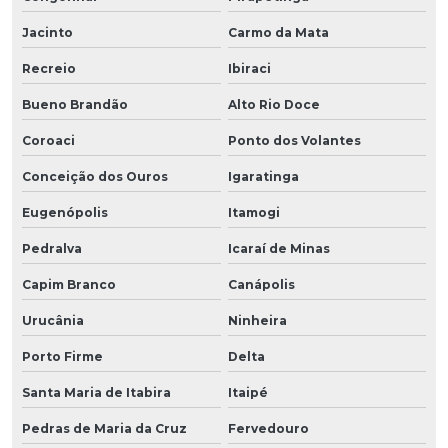
Jacinto
Carmo da Mata
Recreio
Ibiraci
Bueno Brandão
Alto Rio Doce
Coroaci
Ponto dos Volantes
Conceição dos Ouros
Igaratinga
Eugenópolis
Itamogi
Pedralva
Icaraí de Minas
Capim Branco
Canápolis
Urucânia
Ninheira
Porto Firme
Delta
Santa Maria de Itabira
Itaipé
Pedras de Maria da Cruz
Fervedouro