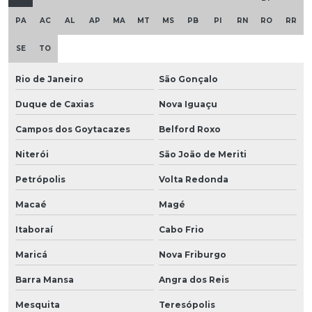
PA
AC
AL
AP
MA
MT
MS
PB
PI
RN
RO
RR
SE
TO
Rio de Janeiro
São Gonçalo
Duque de Caxias
Nova Iguaçu
Campos dos Goytacazes
Belford Roxo
Niterói
São João de Meriti
Petrópolis
Volta Redonda
Macaé
Magé
Itaboraí
Cabo Frio
Maricá
Nova Friburgo
Barra Mansa
Angra dos Reis
Mesquita
Teresópolis