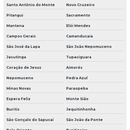
Santo Antônio do Monte
Novo Cruzeiro
Pitangui
Sacramento
Mantena
Elói Mendes
Campos Gerais
Camanducaia
São José da Lapa
São João Nepomuceno
Jacutinga
Tupaciguara
Coração de Jesus
Aimorés
Nepomuceno
Pedra Azul
Minas Novas
Paraopeba
Espera Feliz
Monte Sião
Buritis
Jequitinhonha
São Gonçalo do Sapucaí
São João da Ponte