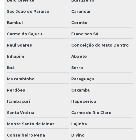
Belo Oriente
Buritizeiro
São João do Paraíso
Carandaí
Bambuí
Corinto
Carmo do Cajuru
Francisco Sá
Raul Soares
Conceição do Mato Dentro
Inhapim
Abaeté
Ibiá
Serro
Muzambinho
Paraguaçu
Perdões
Caxambu
Itambacuri
Itapecerica
Santa Vitória
Carmo do Rio Claro
Monte Santo de Minas
Lajinha
Conselheiro Pena
Divino