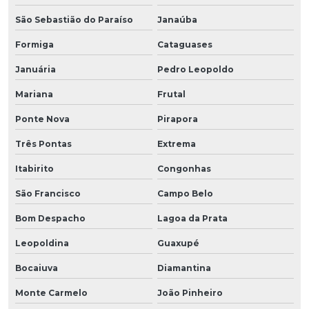
São Sebastião do Paraíso
Janaúba
Formiga
Cataguases
Januária
Pedro Leopoldo
Mariana
Frutal
Ponte Nova
Pirapora
Três Pontas
Extrema
Itabirito
Congonhas
São Francisco
Campo Belo
Bom Despacho
Lagoa da Prata
Leopoldina
Guaxupé
Bocaiuva
Diamantina
Monte Carmelo
João Pinheiro