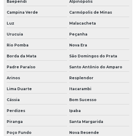
Baependi
Alpinópolis
Campina Verde
Carmópolis de Minas
Luz
Malacacheta
Urucuia
Peçanha
Rio Pomba
Nova Era
Borda da Mata
São Domingos do Prata
Padre Paraíso
Santo Antônio do Amparo
Arinos
Resplendor
Lima Duarte
Itacarambi
Cássia
Bom Sucesso
Perdizes
Ipaba
Piranga
Santa Margarida
Poço Fundo
Nova Resende