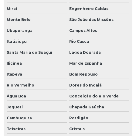
Miraí
Engenheiro Caldas
Monte Belo
São João das Missões
Ubaporanga
Campos Altos
Itatiaiuçu
Rio Casca
Santa Maria do Suaçuí
Lagoa Dourada
Ilicínea
Mar de Espanha
Itapeva
Bom Repouso
Rio Vermelho
Dores do Indaiá
Água Boa
Conceição do Rio Verde
Jequeri
Chapada Gaúcha
Cambuquira
Perdigão
Teixeiras
Cristais