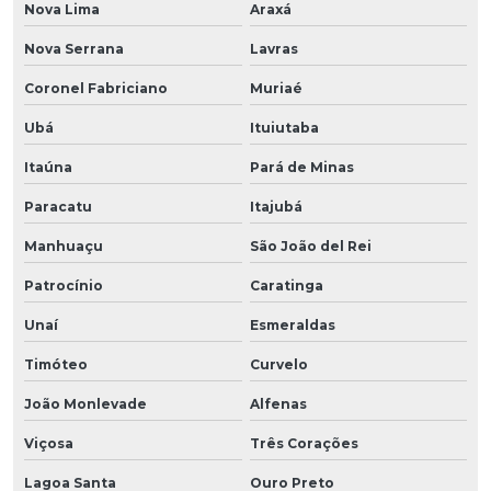
Nova Lima
Araxá
Nova Serrana
Lavras
Coronel Fabriciano
Muriaé
Ubá
Ituiutaba
Itaúna
Pará de Minas
Paracatu
Itajubá
Manhuaçu
São João del Rei
Patrocínio
Caratinga
Unaí
Esmeraldas
Timóteo
Curvelo
João Monlevade
Alfenas
Viçosa
Três Corações
Lagoa Santa
Ouro Preto