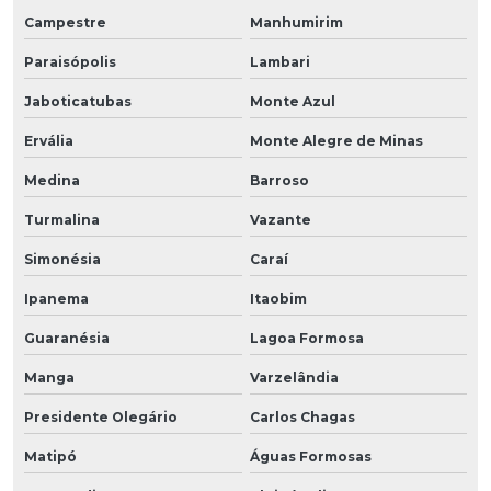
Campestre
Manhumirim
Paraisópolis
Lambari
Jaboticatubas
Monte Azul
Ervália
Monte Alegre de Minas
Medina
Barroso
Turmalina
Vazante
Simonésia
Caraí
Ipanema
Itaobim
Guaranésia
Lagoa Formosa
Manga
Varzelândia
Presidente Olegário
Carlos Chagas
Matipó
Águas Formosas