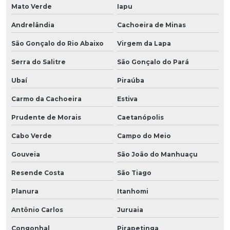
Mato Verde
Iapu
Andrelândia
Cachoeira de Minas
São Gonçalo do Rio Abaixo
Virgem da Lapa
Serra do Salitre
São Gonçalo do Pará
Ubaí
Piraúba
Carmo da Cachoeira
Estiva
Prudente de Morais
Caetanópolis
Cabo Verde
Campo do Meio
Gouveia
São João do Manhuaçu
Resende Costa
São Tiago
Planura
Itanhomi
Antônio Carlos
Juruaia
Congonhal
Pirapetinga