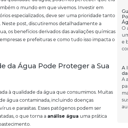
também o mundo em que vivemos. Investir em
Gu
órios especializados, deve ser uma prioridade tanto
Po
Á
. Neste post, discutiremos detalhadamente a
O 
ua, os benefícios derivados das avaliações químicas
um
e empresas e prefeituras e como tudo isso impacta o
e 
co
de da Água Pode Proteger a Sua
A 
da
A 
pa
gada à qualidade da água que consumimos. Muitas
ma
su
 de água contaminada, incluindo doenças
au
, vírus e parasitas. Esses patógenos podem ser
tadas, o que torna a
análise água
uma prática
abastecimento.