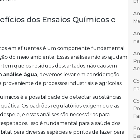
Ef
An
efícios dos Ensaios Químicos e
Me
An
na
ógicos em efluentes é um componente fundamental
An
ção do meio ambiente. Essas análises não só ajudam
Pr
antem que os resíduos descartados não causem
Am
em
análise água
, devemos levar em consideração
Co
proveniente de processos industriais e agrícolas.
pa
uímicos é a possibilidade de detectar substâncias
Co
 aquática. Os padrões regulatórios exigem que as
Pr
espejo, e essas análises são necessárias para
Fa
 respeitados. Isso é fundamental para a saúde dos
En
bitat para diversas espécies e pontos de lazer para
Es