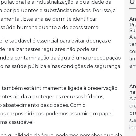
Ú
ulacional e a industrialização, a qualidade da
or poluentes e substâncias nocivas. Por isso, a
An
mental. Essa análise permite identificar
Pr
 saúde humana quanto a do ecossistema.
Su
A 
 e saudável é essencial para evitar doenças e
te
de realizar testes regulares não pode ser
co
 onde a contaminação da água é uma preocupação
am
em
to na saúde pública e nas condições de segurança
An
ua também está intimamente ligada à preservação
na
entes ajuda a proteger os recursos hídricos,
A 
 e o abastecimento das cidades. Com o
cr
pr
os corpos hídricos, podemos assumir um papel
su
mais saudável.
ind
se da qualidade da água, podemos perceber que ela