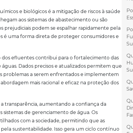
Po
químicos e biológicos é a mitigação de riscos à saúde
Es
chegam aos sistemas de abastecimento ou são
itos prejudiciais podem se espalhar rapidamente pela
Po
ises é uma forma direta de proteger consumidores e
Fu
Su
Qu
os efluentes contribui para o fortalecimento das
Hu
de águas. Dados precisos e atualizados permitem que
Su
s problemas a serem enfrentados e implementem
Qu
abordagem mais racional e eficaz na proteção dos
Sa
Qu
 a transparência, aumentando a confiança da
Di
s sistemas de gerenciamento de água. Os
Fa
tilhados com a sociedade, permitindo que as
Qu
pela sustentabilidade. Isso gera um ciclo contínuo