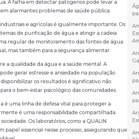
gua. A falha em detectar patógenos pode levar a
Ág
o em alarmantes problemas de saúde pública.
pa
ndustriais e agrícolas é igualmente importante. Os
Am
temas de purificação de água e atingir a cadeia
Es
Am
ama regular de monitoramento das fontes de água
dual, mas também para a segurança alimentar.
An
Ga
re a qualidade da água e a saúde mental. A
pode gerar estresse e ansiedade na população
An
pa
e disponibilizar os resultados é significativo não
 para o bem-estar psicológico das comunidades.
An
pa
a é uma linha de defesa vital para proteger a
armente é uma responsabilidade compartilhada
An
Es
a sociedade. Os laboratórios, como a QUALIN
apel essencial nesse processo, assegurando que
An
udável.