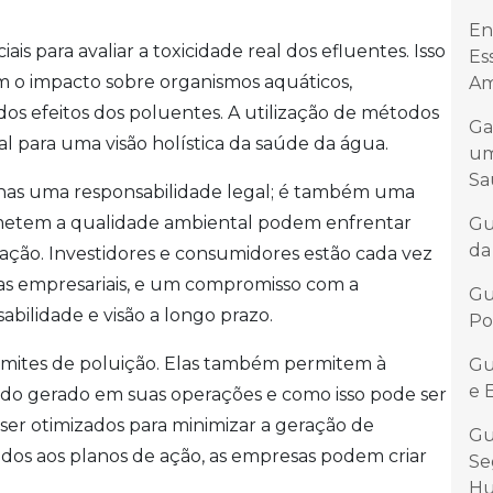
En
iais para avaliar a toxicidade real dos efluentes. Isso
Es
m o impacto sobre organismos aquáticos,
Am
os efeitos dos poluentes. A utilização de métodos
Ga
 para uma visão holística da saúde da água.
um
Sa
enas uma responsabilidade legal; é também uma
metem a qualidade ambiental podem enfrentar
Gu
da
tação. Investidores e consumidores estão cada vez
icas empresariais, e um compromisso com a
Gu
bilidade e visão a longo prazo.
Po
 limites de poluição. Elas também permitem à
Gu
e 
do gerado em suas operações e como isso pode ser
er otimizados para minimizar a geração de
Gu
ados aos planos de ação, as empresas podem criar
Se
H