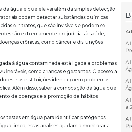
e da água é que ela vai além da simples detecção
B
boratoriais podem detectar substâncias químicas
idas e nitratos, que são invisíveis e podem se
Ar
ntes são extremamente prejudiciais à saúde,
doenças crônicas, como câncer e disfunções
A 
Pr
A 
gada à água contaminada está ligada a problemas
Ág
lneráveis, como crianças e gestantes. O acesso a
dores e as instituições identifiquem problemas
A 
lica. Além disso, saber a composição da água que
Ág
ento de doenças e a promoção de hábitos
A 
a 
 os testes em água para identificar patógenos
A 
 água limpa, essas análises ajudam a monitorar a
Pr